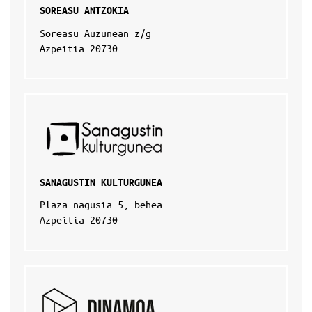
SOREASU ANTZOKIA
Soreasu Auzunean z/g
Azpeitia 20730
SANAGUSTIN KULTURGUNEA
Plaza nagusia 5, behea
Azpeitia 20730