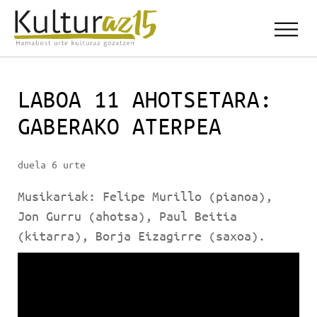
LABOA 11 AHOTSETARA:
GABERAKO ATERPEA
duela 6 urte
Musikariak: Felipe Murillo (pianoa),
Jon Gurru (ahotsa), Paul Beitia
(kitarra), Borja Eizagirre (saxoa).