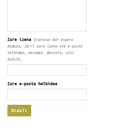
Zure izena
Erantzun bat espero
baduzu, jarri zure izena eta e-posta
helbidea, mesedez. Bestela, utzi
hutsik.
Zure e-posta helbidea