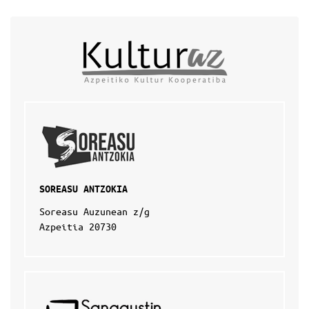
SOREASU ANTZOKIA
Soreasu Auzunean z/g
Azpeitia 20730