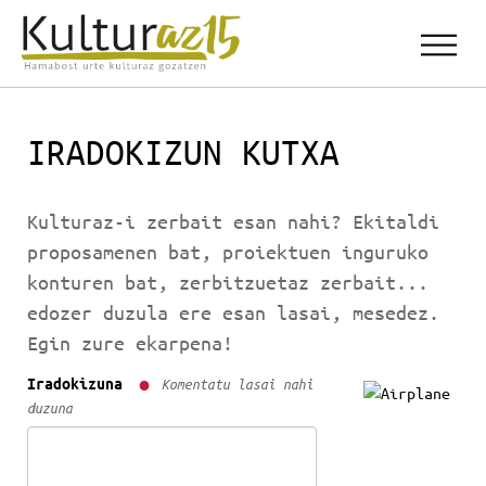
IRADOKIZUN KUTXA
Kulturaz-i zerbait esan nahi? Ekitaldi
proposamenen bat, proiektuen inguruko
konturen bat, zerbitzuetaz zerbait...
edozer duzula ere esan lasai, mesedez.
Egin zure ekarpena!
Iradokizuna
Komentatu lasai nahi
duzuna