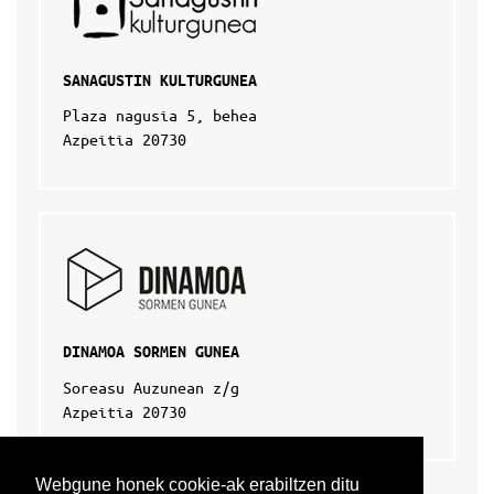
SANAGUSTIN KULTURGUNEA
Plaza nagusia 5, behea
Azpeitia 20730
DINAMOA SORMEN GUNEA
Soreasu Auzunean z/g
Azpeitia 20730
Webgune honek cookie-ak erabiltzen ditu