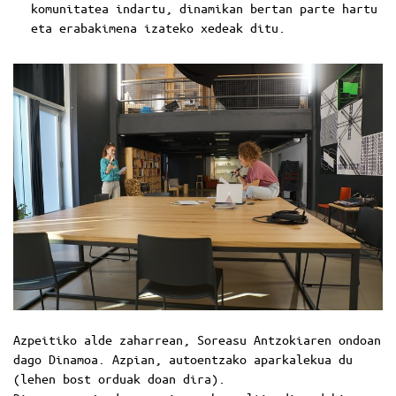
komunitatea indartu, dinamikan bertan parte hartu
eta erabakimena izateko xedeak ditu.
Azpeitiko alde zaharrean, Soreasu Antzokiaren ondoan
dago Dinamoa. Azpian, autoentzako aparkalekua du
(lehen bost orduak doan dira).