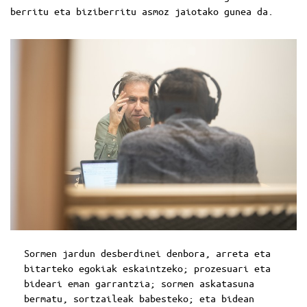
berritu eta biziberritu asmoz jaiotako gunea da.
Sormen jardun desberdinei denbora, arreta eta
bitarteko egokiak eskaintzeko; prozesuari eta
bideari eman garrantzia; sormen askatasuna
bermatu, sortzaileak babesteko; eta bidean