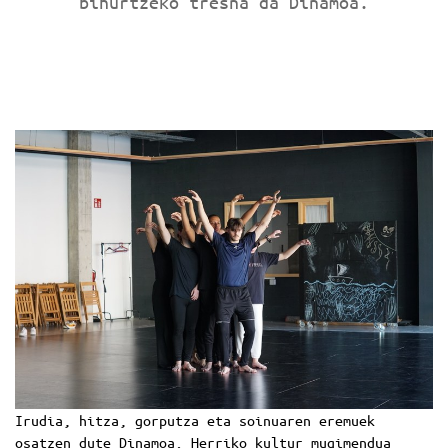
bihurtzeko tresna da Dinamoa.
Irudia
,
hitza
,
gorputza
eta
soinua
ren eremuek
osatzen dute Dinamoa. Herriko kultur mugimendua