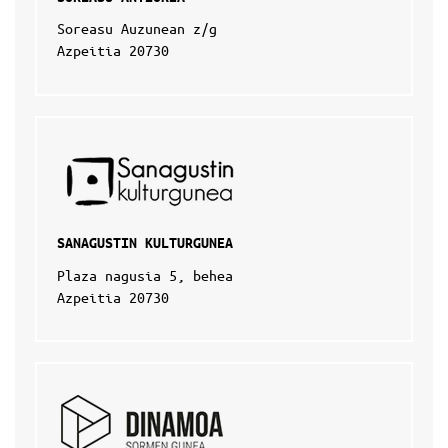
Soreasu Auzunean z/g
Azpeitia 20730
SANAGUSTIN KULTURGUNEA
Plaza nagusia 5, behea
Azpeitia 20730