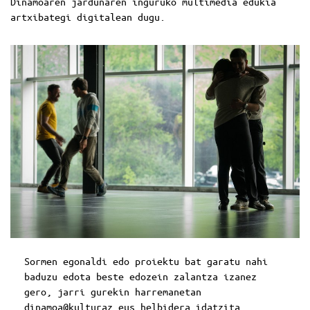
Dinamoaren jardunaren inguruko multimedia edukia
artxibategi digitalean
dugu.
Sormen egonaldi edo proiektu bat garatu nahi
baduzu edota beste edozein zalantza izanez
gero, jarri gurekin harremanetan
dinamoa@kulturaz.eus
helbidera idatzita.