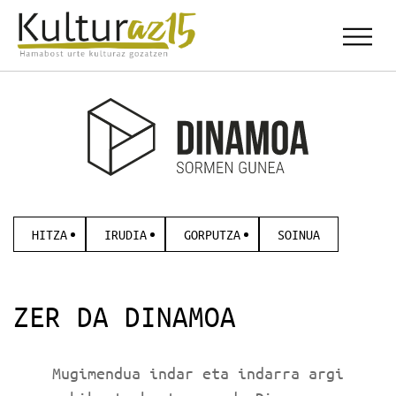
HITZA
IRUDIA
GORPUTZA
SOINUA
ZER DA DINAMOA
Mugimendua indar eta indarra argi