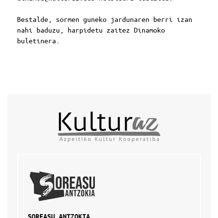
Bestalde, sormen guneko jardunaren berri izan
nahi baduzu, harpidetu zaitez
Dinamoko
buletinera
.
SOREASU ANTZOKIA