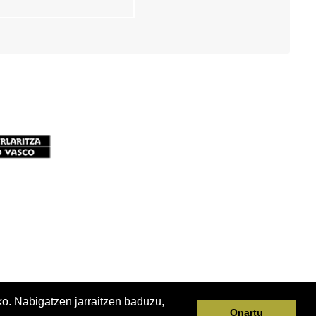
ko. Nabigatzen jarraitzen baduzu,
Onartu