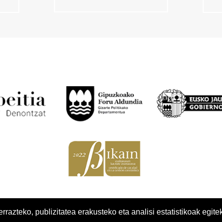
azteko, publizitatea erakusteko eta analisi estatistikoak egite