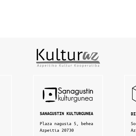
SANAGUSTIN KULTURGUNEA
DI
Plaza nagusia 5, behea
So
Azpeitia 20730
Az