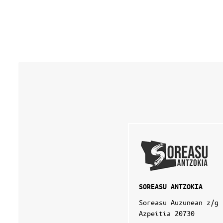
4
-
1
2
-
0
1
T
1
9
:
0
0
:
0
0
+
SOREASU ANTZOKIA
0
1
Soreasu Auzunean z/g
:
Azpeitia 20730