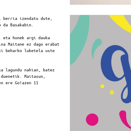
i berria izendatu dute,
o da Basakabin.
, eta honek argi dauka
ina Maitane ez dago erabat
ki beharko luketela uste
ka lagundu nahian, batez
 duenetik. Maitasun,
en ere Go!azen 11