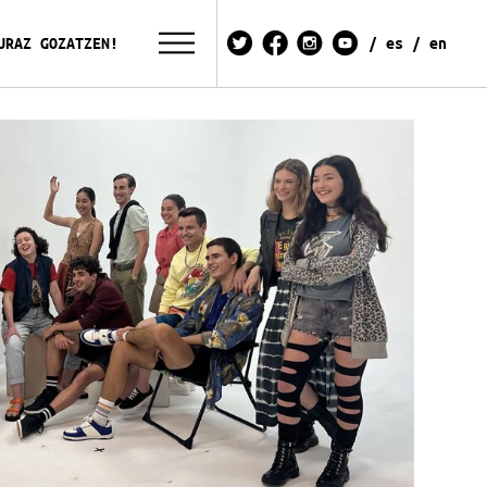
URAZ GOZATZEN!
es
en