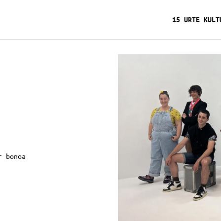
15 URTE KULT
 bonoa