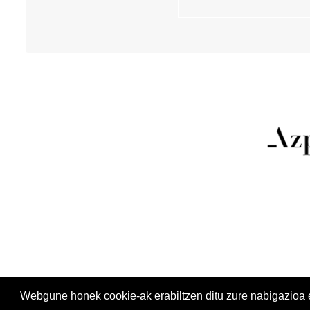
0
0
2
0
2
4
-
1
2
-
0
1
T
2
3
:
5
9
:
5
Webgune honek cookie-ak erabiltzen ditu zure nabigazioa err
9