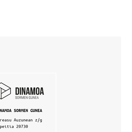
NAMOA SORMEN GUNEA
reasu Auzunean z/g
peitia 20730