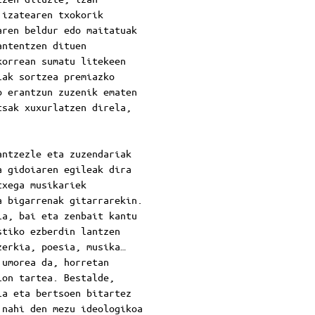
 izatearen txokorik
aren beldur edo maitatuak
antentzen dituen
korrean sumatu litekeen
iak sortzea premiazko
o erantzun zuzenik ematen
tsak xuxurlatzen direla,
antzezle eta zuzendariak
a gidoiaren egileak dira
txega musikariek
a bigarrenak gitarrarekin.
la, bai eta zenbait kantu
stiko ezberdin lantzen
zerkia, poesia, musika…
 umorea da, horretan
ion tartea. Bestalde,
ia eta bertsoen bitartez
 nahi den mezu ideologikoa