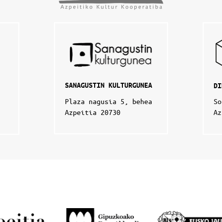
SANAGUSTIN KULTURGUNEA
DI
Plaza nagusia 5, behea
So
Azpeitia 20730
Az