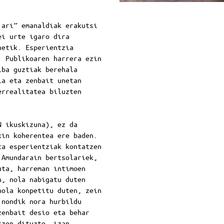
 ari” emanaldiak erakutsi
ei urte igaro dira
netik. Esperientzia
. Publikoaren harrera ezin
iba guztiak berehala
ia eta zenbait unetan
errealitatea biluzten
N ikuskizuna), ez da
kin koherentea ere baden.
ta esperientziak kontatzen
 Amundarain bertsolariek,
uta, harreman intimoen
n, nola nabigatu duten
nola konpetitu duten, zein
 nondik nora hurbildu
zenbait desio eta behar
tzen dituzte, izan