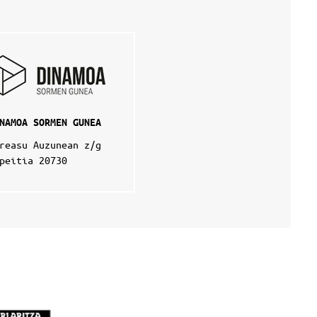
NAMOA SORMEN GUNEA
reasu Auzunean z/g
peitia 20730