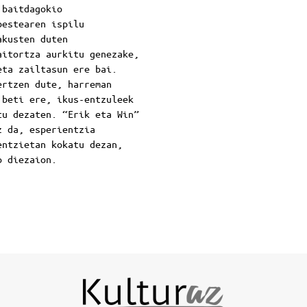
 baitdagokio
bestearen ispilu
akusten duten
aitortza aurkitu genezake,
eta zailtasun ere bai.
ertzen dute, harreman
 beti ere, ikus-entzuleek
tu dezaten. “Erik eta Win”
z da, esperientzia
entzietan kokatu dezan,
io diezaion.