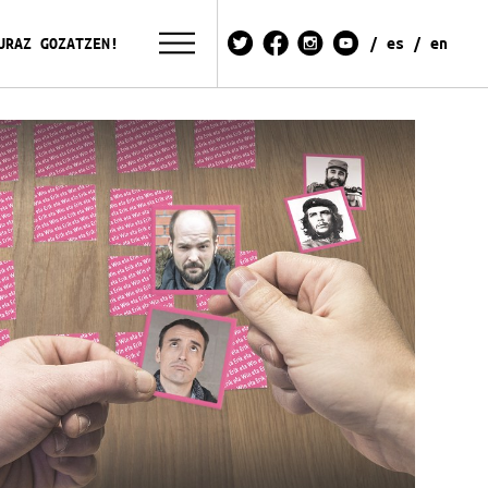
URAZ GOZATZEN!
es
en