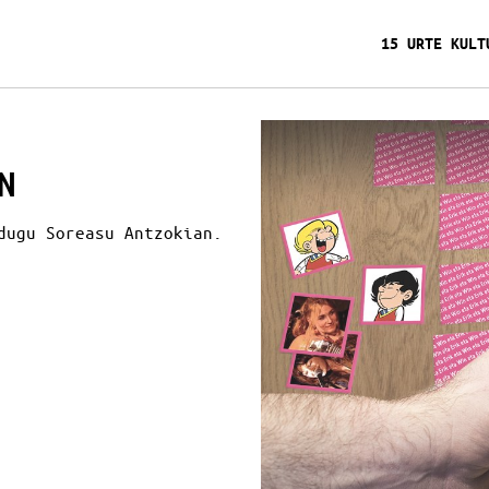
15 URTE KULT
N
dugu Soreasu Antzokian.