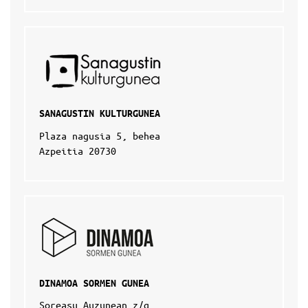
SANAGUSTIN KULTURGUNEA
Plaza nagusia 5, behea
Azpeitia 20730
DINAMOA SORMEN GUNEA
Soreasu Auzunean z/g