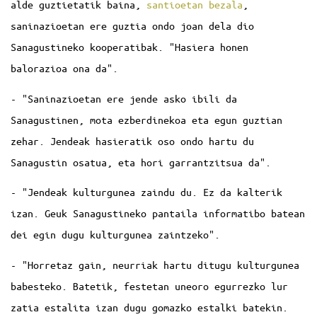
alde guztietatik baina,
santioetan bezala
,
saninazioetan ere guztia ondo joan dela dio
Sanagustineko kooperatibak. "Hasiera honen
balorazioa ona da".
- "Saninazioetan ere jende asko ibili da
Sanagustinen, mota ezberdinekoa eta egun guztian
zehar. Jendeak hasieratik oso ondo hartu du
Sanagustin osatua, eta hori garrantzitsua da".
- "Jendeak kulturgunea zaindu du. Ez da kalterik
izan. Geuk Sanagustineko pantaila informatibo batean
dei egin dugu kulturgunea zaintzeko".
- "Horretaz gain, neurriak hartu ditugu kulturgunea
babesteko. Batetik, festetan uneoro egurrezko lur
zatia estalita izan dugu gomazko estalki batekin.