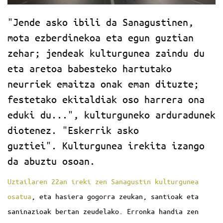
"Jende asko ibili da Sanagustinen,
mota ezberdinekoa eta egun guztian
zehar; jendeak kulturgunea zaindu du
eta aretoa babesteko hartutako
neurriek emaitza onak eman dituzte;
festetako ekitaldiak oso harrera ona
eduki du...", kulturguneko arduradunek
diotenez. "Eskerrik asko
guztiei". Kulturgunea irekita izango
da abuztu osoan.
Uztailaren 22an ireki zen Sanagustin kulturgunea
osatua
, eta hasiera gogorra zeukan, santioak eta
saninazioak bertan zeudelako. Erronka handia zen