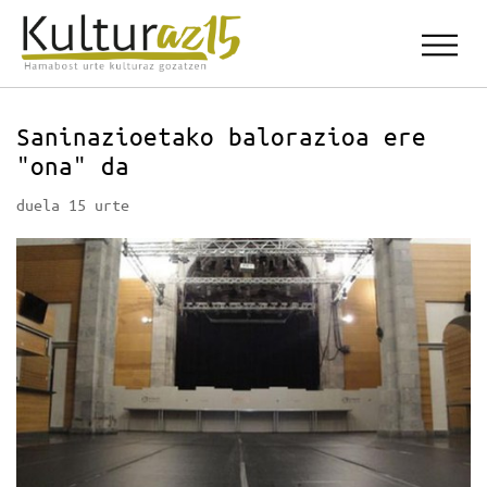
Saninazioetako balorazioa ere
"ona" da
duela 15 urte