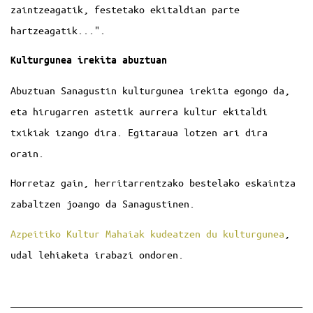
zaintzeagatik, festetako ekitaldian parte
hartzeagatik...".
Kulturgunea irekita abuztuan
Abuztuan Sanagustin kulturgunea irekita egongo da,
eta hirugarren astetik aurrera kultur ekitaldi
txikiak izango dira. Egitaraua lotzen ari dira
orain.
Horretaz gain, herritarrentzako bestelako eskaintza
zabaltzen joango da Sanagustinen.
Azpeitiko Kultur Mahaiak kudeatzen du kulturgunea
,
udal lehiaketa irabazi ondoren.