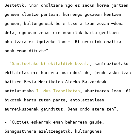
Bestetik, inor oholtzara igo ez zedin horma jartzen
genuen iluntze partean; hurrengo goizean kentzen
genuen, kulturguneak bere itxura izan zezan —dena
dela, egunean zehar ere neurriak hartu genituen
oholtzara ez igotzeko inor—. Bi neurriok emaitza
onak eman dituzte".
- "
Santioetako bi ekitaldiek bezala
, saninazioetako
ekitaldiak ere harrera ona eduki du, jende asko izan
baitzen Festa Herrikoien Aldeko Batzordeak
antolatutako
I. Mus Txapelketan
, abuztuaren 1ean. 61
bikotek hartu zuten parte, antolatzaileen
aurreikuspenak gaindituz. Dena ondo atera zen".
- "Guztiei eskerrak eman beharrean gaude,
Sanagustinera azaltzeagatik, kulturgunea