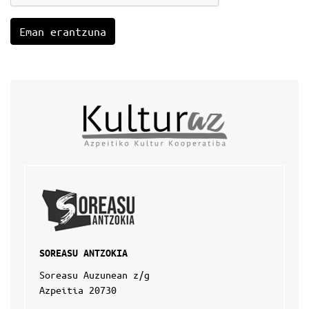
SOREASU ANTZOKIA
Soreasu Auzunean z/g
Azpeitia 20730