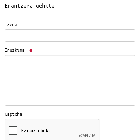
Erantzuna gehitu
Izena
Iruzkina
Captcha