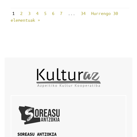
1
2
3
4
5
6
7
...
34
Hurrengo 30
elementuak »
SOREASU ANTZOKIA