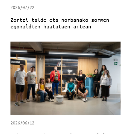
2026/07/22
Zortzi talde eta norbanako sormen
egonaldien hautatuen artean
2026/06/12