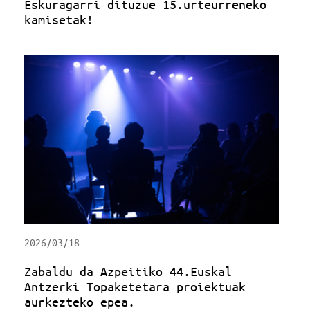
Eskuragarri dituzue 15.urteurreneko
kamisetak!
2026/03/18
Zabaldu da Azpeitiko 44.Euskal
Antzerki Topaketetara proiektuak
aurkezteko epea.