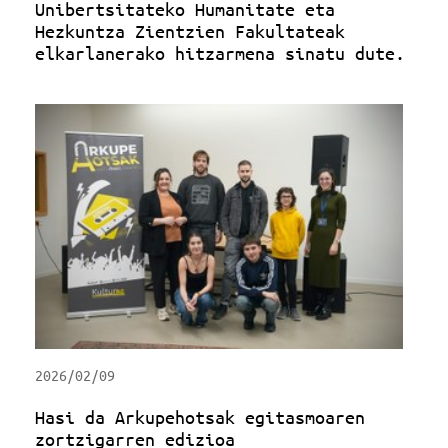
Unibertsitateko Humanitate eta
Hezkuntza Zientzien Fakultateak
elkarlanerako hitzarmena sinatu dute.
2026/02/09
Hasi da Arkupehotsak egitasmoaren
zortzigarren edizioa