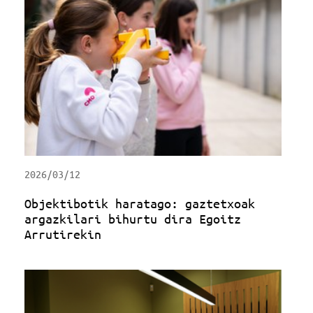
2026/03/12
Objektibotik haratago: gaztetxoak
argazkilari bihurtu dira Egoitz
Arrutirekin