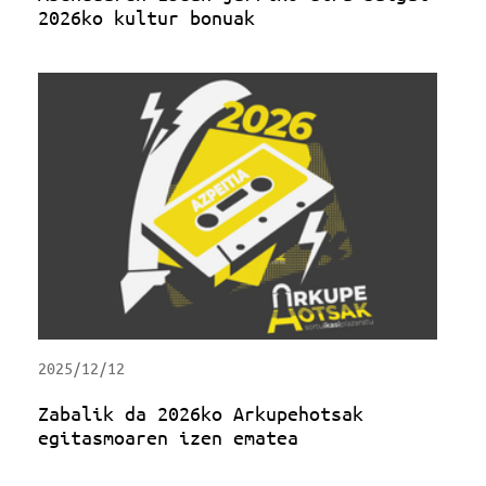
2026ko kultur bonuak
2025/12/12
Zabalik da 2026ko Arkupehotsak
egitasmoaren izen ematea