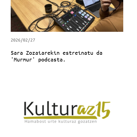
2026/02/27
Sara Zozaiarekin estreinatu da
'Murmur' podcasta.