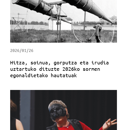
2026/01/26
Hitza, soinua, gorputza eta irudia
uztartuko dituzte 2026ko sormen
egonaldietako hautatuak