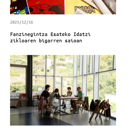
2025/12/16
Fanzinegintza Esateko Idatzi
zikloaren bigarren saioan