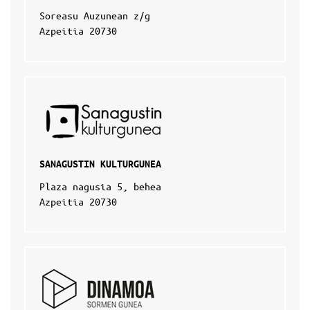
Soreasu Auzunean z/g
Azpeitia 20730
SANAGUSTIN KULTURGUNEA
Plaza nagusia 5, behea
Azpeitia 20730