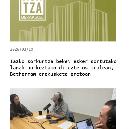
2026/03/10
Iazko sorkuntza bekei esker sortutako
lanak aurkeztuko dituzte ostiralean,
Betharram erakusketa aretoan