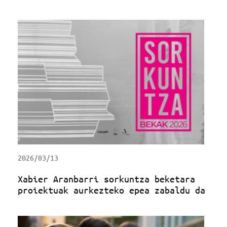
2026/03/13
Xabier Aranbarri sorkuntza beketara
proiektuak aurkezteko epea zabaldu da