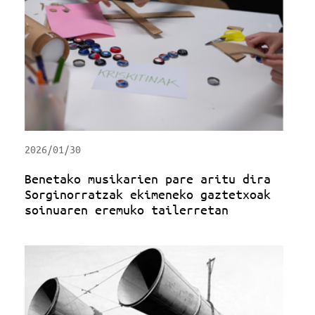
2026/01/30
Benetako musikarien pare aritu dira
Sorginorratzak ekimeneko gaztetxoak
soinuaren eremuko tailerretan