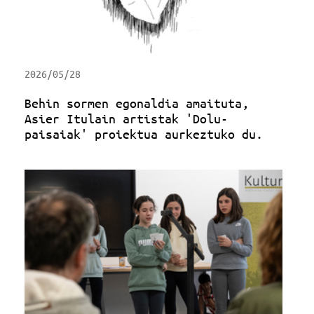
2026/05/28
Behin sormen egonaldia amaituta,
Asier Itulain artistak 'Dolu-
paisaiak' proiektua aurkeztuko du.