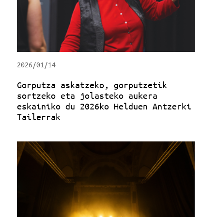
2026/01/14
Gorputza askatzeko, gorputzetik
sortzeko eta jolasteko aukera
eskainiko du 2026ko Helduen Antzerki
Tailerrak