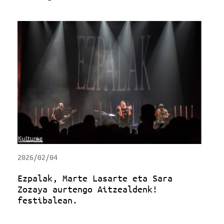
2026/02/04
Ezpalak, Marte Lasarte eta Sara
Zozaya aurtengo Aitzealdenk!
festibalean.