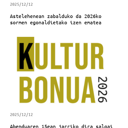
2025/12/12
Astelehenean zabalduko da 2026ko
sormen egonaldietako izen ematea
2025/12/12
Abenduaren 15ean jarriko dira salgai