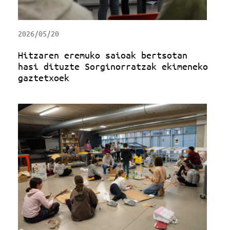
2026/05/20
Hitzaren eremuko saioak bertsotan
hasi dituzte Sorginorratzak ekimeneko
gaztetxoek