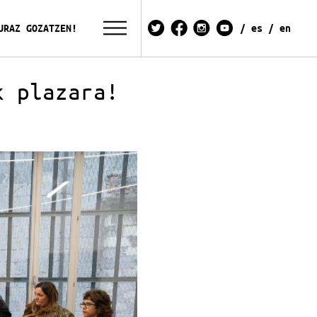
URAZ GOZATZEN!
es
en
k plazara!