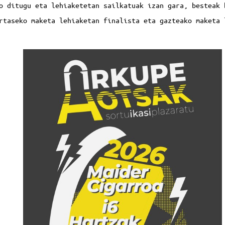
o ditugu eta lehiaketetan sailkatuak izan gara, besteak 
rtaseko maketa lehiaketan finalista eta gazteako maketa 