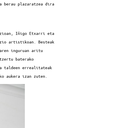
a berau plazaratzea dira
zioan, Iñigo Etxarri eta
zio artistikoan. Besteak
aren inguruan aritu
tzertu baterako
a taldeen errealitateak
ko aukera izan zuten.