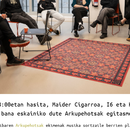
8:00etan hasita, Maider Cigarroa, I6 eta 
 bana eskainiko dute Arkupehotsak egitasm
tibaren
Arkupehotsak
ekimenak musika sortzaile berrien pl