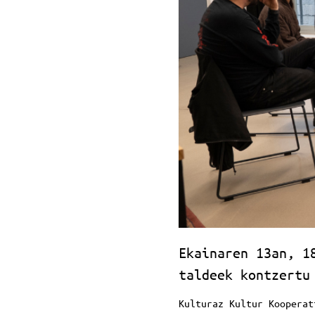
Ekainaren 13an, 1
taldeek kontzertu
Kulturaz Kultur Koopera