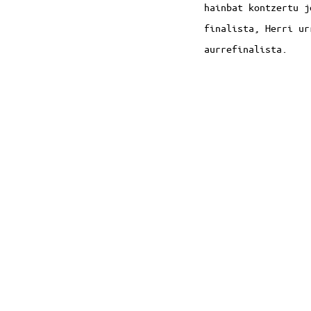
hainbat kontzertu j
finalista, Herri ur
aurrefinalista.