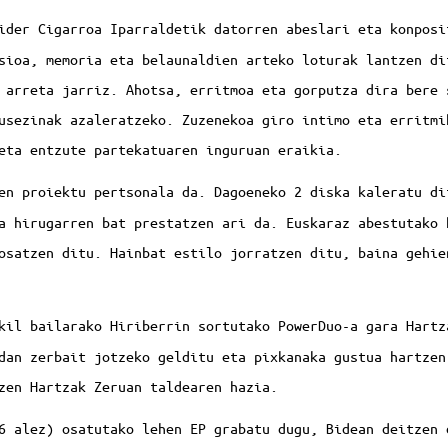
ider Cigarroa Iparraldetik datorren abeslari eta konposi
sioa, memoria eta belaunaldien arteko loturak lantzen di
 arreta jarriz. Ahotsa, erritmoa eta gorputza dira bere 
usezinak azaleratzeko. Zuzenekoa giro intimo eta erritmi
eta entzute partekatuaren inguruan eraikia.
en proiektu pertsonala da. Dagoeneko 2 diska kaleratu di
a hirugarren bat prestatzen ari da. Euskaraz abestutako 
osatzen ditu. Hainbat estilo jorratzen ditu, baina gehie
kil bailarako Hiriberrin sortutako PowerDuo-a gara Hartz
dan zerbait jotzeko gelditu eta pixkanaka gustua hartzen
zen Hartzak Zeruan taldearen hazia.
6 alez) osatutako lehen EP grabatu dugu, Bidean deitzen 