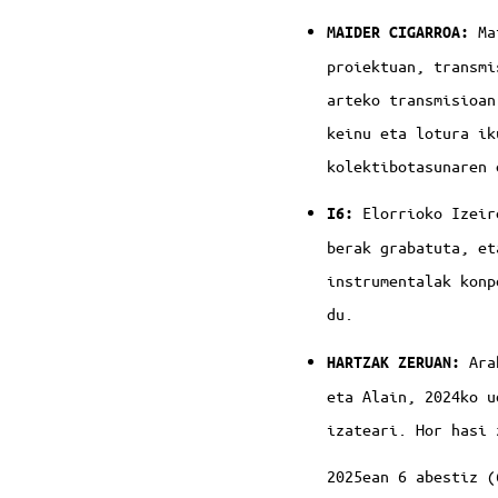
Ma
MAIDER CIGARROA:
proiektuan, transmi
arteko transmisioan
keinu eta lotura ik
kolektibotasunaren 
Elorrioko Izeir
I6:
berak grabatuta, et
instrumentalak konp
du.
Ara
HARTZAK ZERUAN:
eta Alain, 2024ko u
izateari. Hor hasi 
2025ean 6 abestiz (