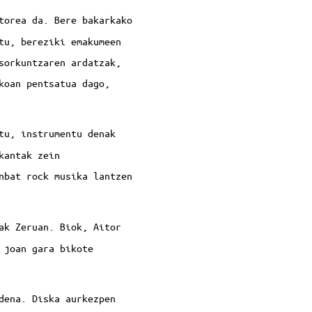
torea da. Bere bakarkako
tu, bereziki emakumeen
sorkuntzaren ardatzak,
koan pentsatua dago,
tu, instrumentu denak
kantak zein
nbat rock musika lantzen
ak Zeruan. Biok, Aitor
 joan gara bikote
dena. Diska aurkezpen