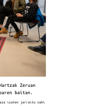
Hartzak Zeruan
oaren baitan.
aza izaten jarraitu nahi