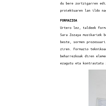
du bere zortzigarren edi
proiektuaren lan ildo na
FORMAZIOA
Urtero lez, taldeek form
Sara Zozaya musikariek b
beste, sormen prozesuari
ziren. Formazio teknikoa
beharrezkoak diren eleme
ezagutu eta kontrastatu 