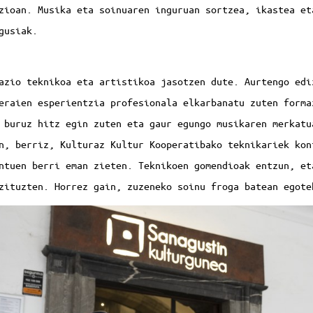
zioan. Musika eta soinuaren inguruan sortzea, ikastea et
gusiak.
azio teknikoa eta artistikoa jasotzen dute. Aurtengo edi
eraien esperientzia profesionala elkarbanatu zuten forma
 buruz hitz egin zuten eta gaur egungo musikaren merkatu
n, berriz, Kulturaz Kultur Kooperatibako teknikariek kon
ntuen berri eman zieten. Teknikoen gomendioak entzun, et
zituzten. Horrez gain, zuzeneko soinu froga batean egote