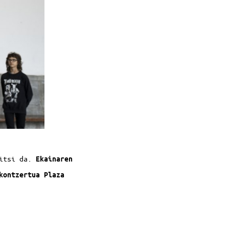
ritsi da.
Ekainaren
kontzertua Plaza