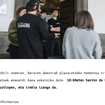
ibili ondoren, beraien abestiak plazaratzeko momentua i
atuek emanaldi bana eskainiko dute.
18:00etan hasiko da 
ustinpen, eta irekia izango da.
informazioa: