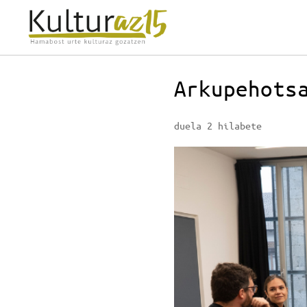
Arkupehots
duela 2 hilabete