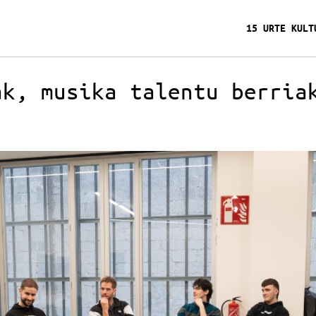
15 URTE KULT
ak, musika talentu berria