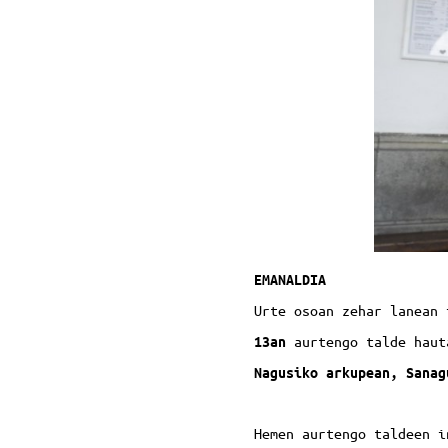
EMANALDIA
Urte osoan zehar lanean 
aurtengo talde haut
13an
Nagusiko arkupean, Sanag
Hemen aurtengo taldeen 