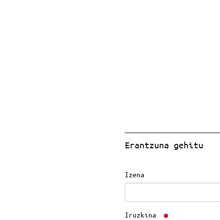
Erantzuna gehitu
Izena
Iruzkina