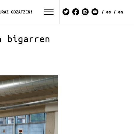
URAZ GOZATZEN!
es
en
n bigarren