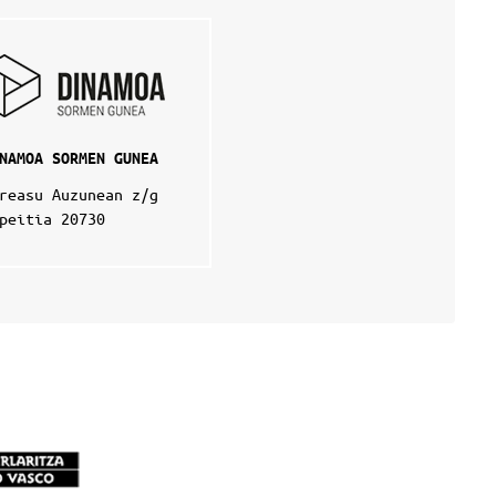
NAMOA SORMEN GUNEA
reasu Auzunean z/g
peitia 20730