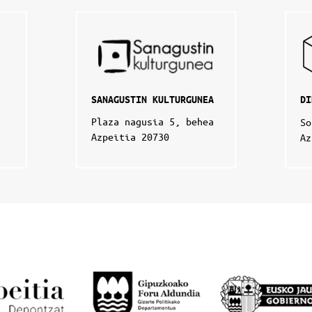
SANAGUSTIN KULTURGUNEA
DI
Plaza nagusia 5, behea
So
Azpeitia 20730
Az