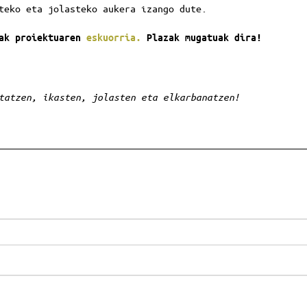
teko eta jolasteko aukera izango dute.
zak proiektuaren
eskuorria.
Plazak mugatuak dira!
tatzen, ikasten, jolasten eta elkarbanatzen!