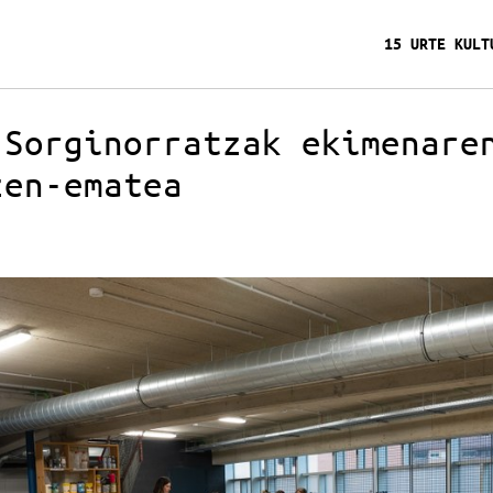
15 URTE KULT
 Sorginorratzak ekimenare
zen-ematea