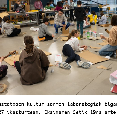
aztetxoen kultur sormen laborategiak biga
27 ikasturtean. Ekainaren 5etik 19ra arte