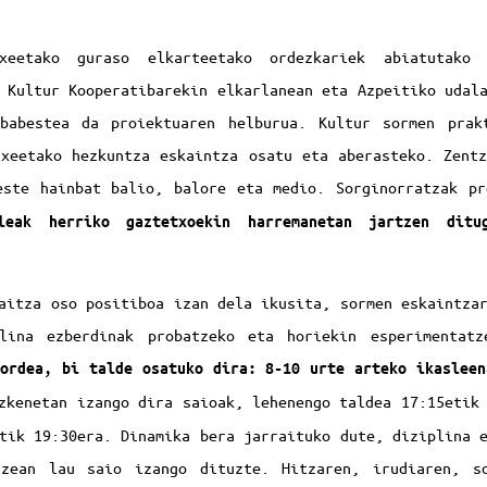
xeetako guraso elkarteetako ordezkariek abiatutako
 Kultur Kooperatibarekin elkarlanean eta Azpeitiko udal
babestea da proiektuaren helburua. Kultur sormen prak
txeetako hezkuntza eskaintza osatu eta aberasteko. Zentz
este hainbat balio, balore eta medio. Sorginorratzak p
leak herriko gaztetxoekin harremanetan jartzen ditu
.
aitza oso positiboa izan dela ikusita, sormen eskaintza
plina ezberdinak probatzeko eta horiekin esperimentatz
ordea, bi talde osatuko dira: 8-10 urte arteko ikasleen
kenetan izango dira saioak, lehenengo taldea 17:15etik 
tik 19:30era. Dinamika bera jarraituko dute, diziplina 
tzean lau saio izango dituzte. Hitzaren, irudiaren, so