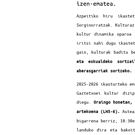
izen-ematea.
Azpeitiko hiru ikastet
Sorginorratzak. Kulturaz
kultur dinamika oparoa 
iritsi nahi dugu ikaste
gain, kulturak baditu b
eta eskualdeko sortzai
aberasgarriak sortzeko
2025-2026 ikasturteko em
Gaztetxoei kultur dizi
diegu.
Oraingo honetan, 
Asteaz
artekoena (LH5-6).
bigarrena berriz, 18:30e
landuko dira eta bakoi