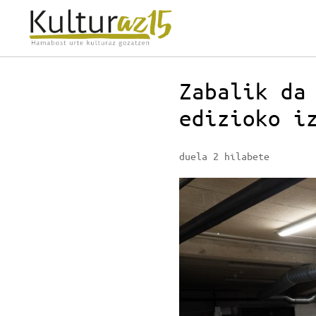
Zabalik da
edizioko i
duela 2 hilabete