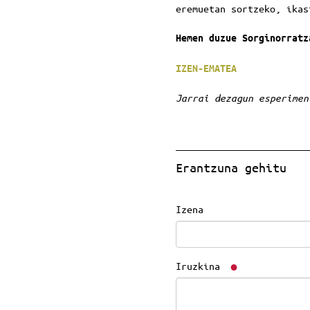
eremuetan sortzeko, ikas
Hemen duzue Sorginorrat
IZEN-EMATEA
Jarrai dezagun esperimen
Erantzuna gehitu
Izena
Iruzkina