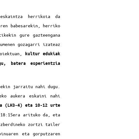
 eskaintza herrikoia da
aren babesarekin, herriko
tikekin gure gazteengana
umenen gozagarri izateaz
roiektuan,
kultur edukiak
gu, batera esperientzia
rekin jarraitu nahi dugu.
eko aukera eskaini nahi
a (LH3-4) eta 10-12 urte
18:15era arituko da, eta
ezberdineko zortzi tailer
inuaren eta gorputzaren