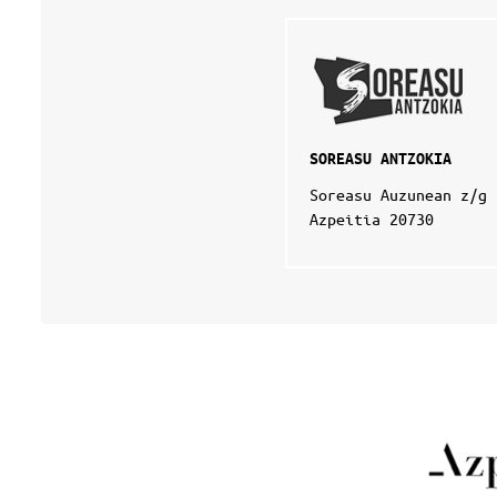
SOREASU ANTZOKIA
Soreasu Auzunean z/g
Azpeitia 20730