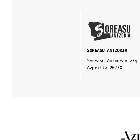
SOREASU ANTZOKIA
Soreasu Auzunean z/g
Azpeitia 20730