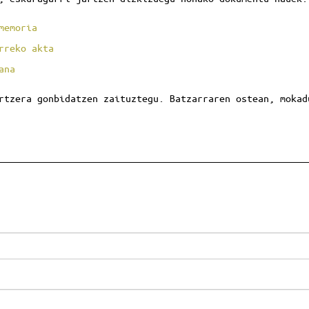
memoria
rreko akta
ana
rtzera gonbidatzen zaituztegu. Batzarraren ostean, mokad