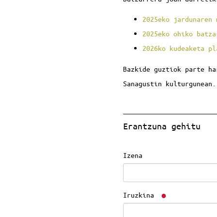
2025eko jardunaren 
2025eko ohiko batza
2026ko kudeaketa pl
Bazkide guztiok parte ha
Sanagustin kulturgunean.
Erantzuna gehitu
Izena
Iruzkina