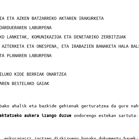
IA ETA AZKEN BATZARREKO AKTAREN IRAKURKETA
JARDUERAREN LABURPENA
KO LANKETAK, KOMUNIKAZIOA ETA DENETARIKO ZERBITZUAK
 AZTERKETA ETA ONESPENA, ETA IRABAZIEN BANAKETA HALA BAL
TA PLANAREN LABURPENA
ILUKO KIDE BERRIAK ONARTZEA
AREN BESTELAKO GAIAK
bako ahalik eta bazkide gehienak gerturatzea da gure na
ondorengo estekan sartuta
ektatzeko aukera izango duzue
, eskuragarri jartzen dizkizuegu honako dokumentu hauek: