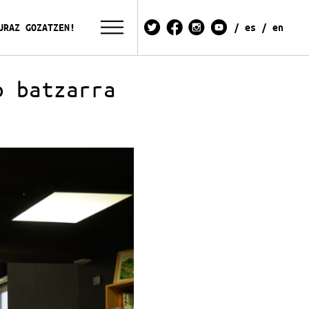
URAZ GOZATZEN!
es
en
o batzarra