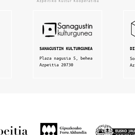
SANAGUSTIN KULTURGUNEA
DI
Plaza nagusia 5, behea
So
Azpeitia 20730
Az