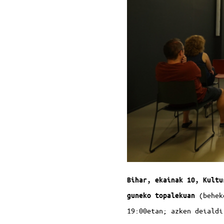
Bihar, ekainak 10, Kultu
(beheko
guneko topalekuan
19:00etan; azken deialdi