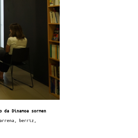
o da Dinamoa sormen
arrena, berriz,