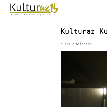
Kulturaz K
duela 2 hilabete