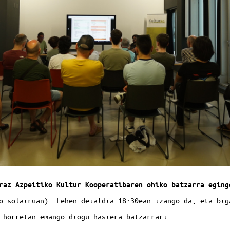
raz Azpeitiko Kultur Kooperatibaren ohiko batzarra eging
 solairuan). Lehen deialdia 18:30ean izango da, eta big
 horretan emango diogu hasiera batzarrari.