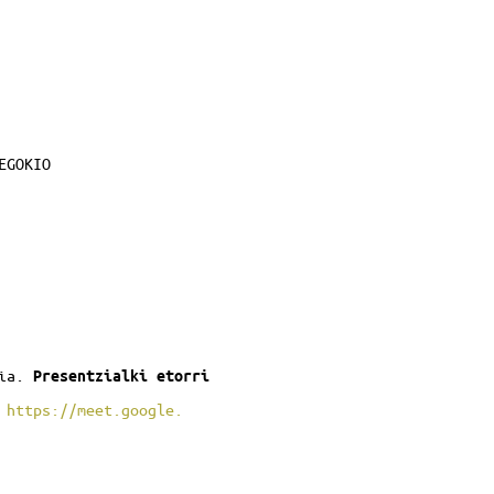
EGOKIO
hia.
Presentzialki etorri
:
https://meet.google.