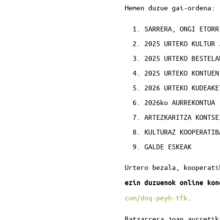
Hemen duzue gai-ordena:
SARRERA, ONGI ETORR
2025 URTEKO KULTUR 
2025 URTEKO BESTELA
2025 URTEKO KONTUEN
2026 URTEKO KUDEAKE
2026ko AURREKONTUA
ARTEZKARITZA KONTSE
KULTURAZ KOOPERATIB
GALDE ESKEAK
Urtero bezala, kooperati
ezin duzuenok online kon
com/dnq-peyh-tfk
.
Batzarrera joan aurretik