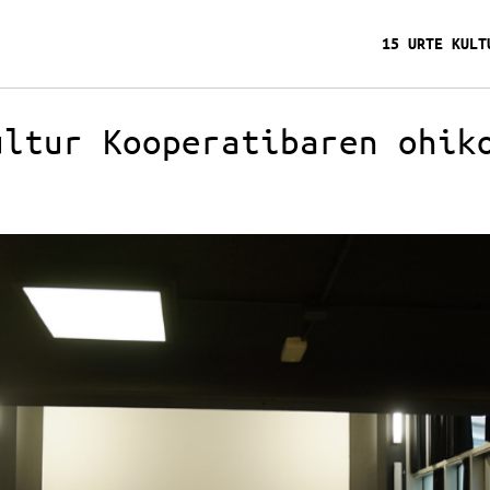
15 URTE KULT
ultur Kooperatibaren ohik