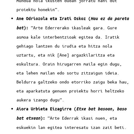
mundua nola ikusten dudan jorratu nahi dut
proiektu honekin”.
Ane Odriozola eta Irati Oskoz (
Hau ez da pareta
“Arte Ederrerako ikasleak gara. Gure
):
bat
asmoa kale interbentzioak egitea da. Iratik
gehiago lantzen du irudia eta hitza nola
uztartu, eta nik [Ane] argazkilaritza eta
eskultura. Orain hirugarren maila egin dugu,
eta lehen mailan edo sortu zitzaigun ideia.
Beldurra galtzeko ondo etorriko zaigu beka hau,
eta aparkatuta genuen proiektu horri heltzeko
aukera izango dugu”.
Aiora Urbieta Eizagirre (
Etxe bat basoan, baso
“Arte Ederrak ikasi nuen, eta
):
bat etxean
eskuekin lan egitea interesatu izan zait beti.