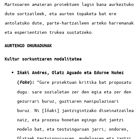
Martxoaren amaieran proiektuen lagin bana aurkeztuko
dute sortzaileek, eta aurten topaketa bat ere
antolatuko dute, parte-hartzaileen arteko harremanak
eta esperientzien trukea sustatzeko.
AURTENGO ONURADUNAK
Kultur sorkuntzaren modalitatea
Iñaki Andres, Olatz Aguado eta Edurne Nuñez
“Gure proiektuan kritika bat proposatu
(
):
Fake
dugu: sare sozialetan zer den egia eta zer den
gezurrari buruz, guztiaren manipulazioari
buruz. Ni [Iñaki] jantzigintzako diseinatzailea
naiz, eta prozesu honetan egingo dut jantzi
modelo bat, eta testuinguruan jarri; ondoren,
Olatzek testuinguruaren, modeloaren eta jantzi