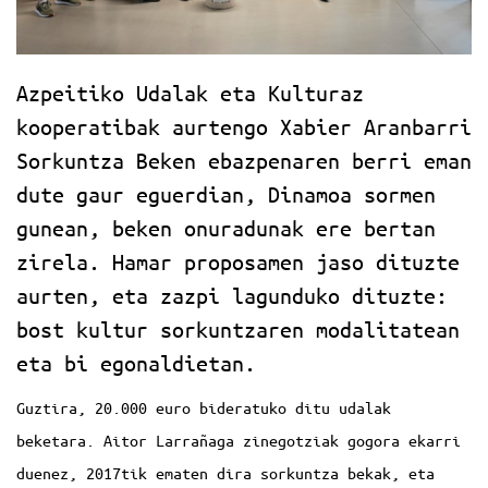
Azpeitiko Udalak eta Kulturaz
kooperatibak aurtengo Xabier Aranbarri
Sorkuntza Beken ebazpenaren berri eman
dute gaur eguerdian, Dinamoa sormen
gunean, beken onuradunak ere bertan
zirela. Hamar proposamen jaso dituzte
aurten, eta zazpi lagunduko dituzte:
bost kultur sorkuntzaren modalitatean
eta bi egonaldietan.
Guztira, 20.000 euro bideratuko ditu udalak
beketara. Aitor Larrañaga zinegotziak gogora ekarri
duenez, 2017tik ematen dira sorkuntza bekak, eta