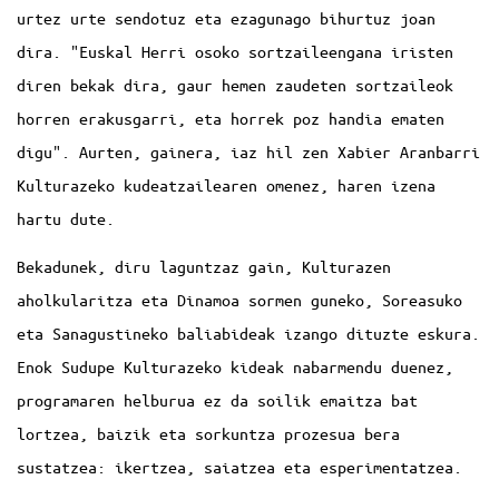
urtez urte sendotuz eta ezagunago bihurtuz joan
dira. "Euskal Herri osoko sortzaileengana iristen
diren bekak dira, gaur hemen zaudeten sortzaileok
horren erakusgarri, eta horrek poz handia ematen
digu". Aurten, gainera, iaz hil zen Xabier Aranbarri
Kulturazeko kudeatzailearen omenez, haren izena
hartu dute.
Bekadunek, diru laguntzaz gain, Kulturazen
aholkularitza eta Dinamoa sormen guneko, Soreasuko
eta Sanagustineko baliabideak izango dituzte eskura.
Enok Sudupe Kulturazeko kideak nabarmendu duenez,
programaren helburua ez da soilik emaitza bat
lortzea, baizik eta sorkuntza prozesua bera
sustatzea: ikertzea, saiatzea eta esperimentatzea.