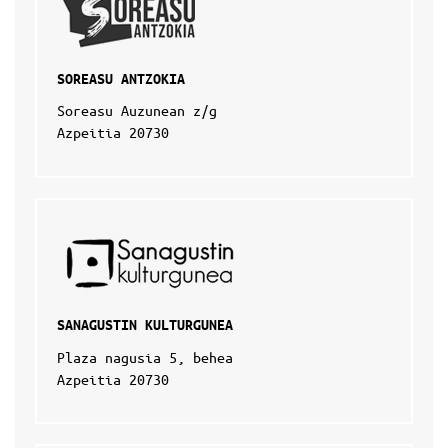
SOREASU ANTZOKIA
Soreasu Auzunean z/g
Azpeitia 20730
SANAGUSTIN KULTURGUNEA
Plaza nagusia 5, behea
Azpeitia 20730