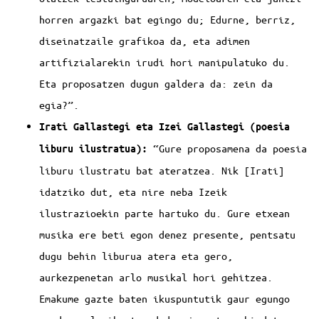
horren argazki bat egingo du; Edurne, berriz,
diseinatzaile grafikoa da, eta adimen
artifizialarekin irudi hori manipulatuko du.
Eta proposatzen dugun galdera da: zein da
egia?”.
Irati Gallastegi eta Izei Gallastegi (poesia
“Gure proposamena da poesia
liburu ilustratua):
liburu ilustratu bat ateratzea. Nik [Irati]
idatziko dut, eta nire neba Izeik
ilustrazioekin parte hartuko du. Gure etxean
musika ere beti egon denez presente, pentsatu
dugu behin liburua atera eta gero,
aurkezpenetan arlo musikal hori gehitzea.
Emakume gazte baten ikuspuntutik gaur egungo