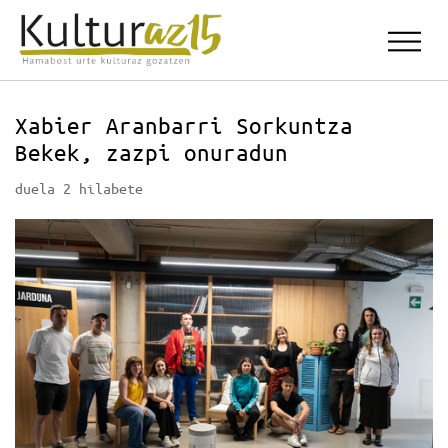
Xabier Aranbarri Sorkuntza
Bekek, zazpi onuradun
duela 2 hilabete