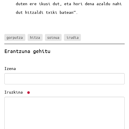
duten ere ikusi dut, eta hori dena azaldu nahi
dut hitzaldi txiki batean”.
gorputza
hitza
soinua
irudia
Erantzuna gehitu
Izena
Iruzkina