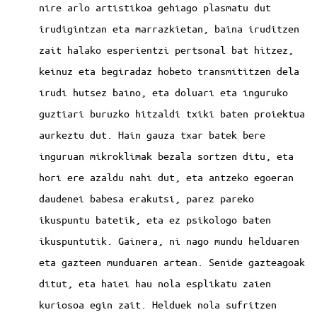
nire arlo artistikoa gehiago plasmatu dut
irudigintzan eta marrazkietan, baina iruditzen
zait halako esperientzi pertsonal bat hitzez,
keinuz eta begiradaz hobeto transmititzen dela
irudi hutsez baino, eta doluari eta inguruko
guztiari buruzko hitzaldi txiki baten proiektua
aurkeztu dut. Hain gauza txar batek bere
inguruan mikroklimak bezala sortzen ditu, eta
hori ere azaldu nahi dut, eta antzeko egoeran
daudenei babesa erakutsi, parez pareko
ikuspuntu batetik, eta ez psikologo baten
ikuspuntutik. Gainera, ni nago mundu helduaren
eta gazteen munduaren artean. Senide gazteagoak
ditut, eta haiei hau nola esplikatu zaien
kuriosoa egin zait. Helduek nola sufritzen