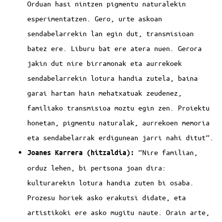
Orduan hasi nintzen pigmentu naturalekin
esperimentatzen. Gero, urte askoan
sendabelarrekin lan egin dut, transmisioan
batez ere. Liburu bat ere atera nuen. Gerora
jakin dut nire birramonak eta aurrekoek
sendabelarrekin lotura handia zutela, baina
garai hartan hain mehatxatuak zeudenez,
familiako transmisioa moztu egin zen. Proiektu
honetan, pigmentu naturalak, aurrekoen memoria
eta sendabelarrak erdigunean jarri nahi ditut”.
“Nire familian,
Joanes Karrera (hitzaldia):
orduz lehen, bi pertsona joan dira:
kulturarekin lotura handia zuten bi osaba.
Prozesu horiek asko erakutsi didate, eta
artistikoki ere asko mugitu naute. Orain arte,