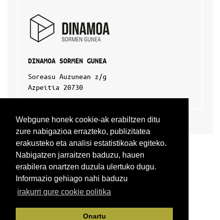
DINAMOA SORMEN GUNEA
Soreasu Auzunean z/g
Azpeitia 20730
Webgune honek cookie-ak erabiltzen ditu
zure nabigazioa errazteko, publizitatea
erakusteko eta analisi estatistikoak egiteko.
Nabigatzen jarraitzen baduzu, hauen
erabilera onartzen duzula ulertuko dugu.
Informazio gehiago nahi baduzu
irakurri gure cookie politika
Onartu