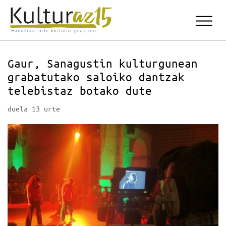
Gaur, Sanagustin kulturgunean
grabatutako saloiko dantzak
telebistaz botako dute
duela 13 urte