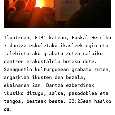
Iluntzean, ETB1 katean, Euskal Herriko
7 dantza eskoletako ikasleek egin eta
telebistarako grabatu zuten saloiko
dantzen erakustaldia botako dute.
Sanagustin kulturgunean grabatu zuten,
argazkian ikusten den bezala,
ekainaren 2an. Dantza ezberdinak
ikusiko ditugu, salsa, pasodoblea eta
tangoa, besteak beste. 22:25ean hasiko
da.