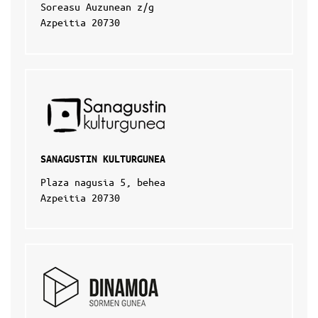
Soreasu Auzunean z/g
Azpeitia 20730
SANAGUSTIN KULTURGUNEA
Plaza nagusia 5, behea
Azpeitia 20730