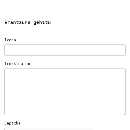
Erantzuna gehitu
Izena
Iruzkina
Captcha