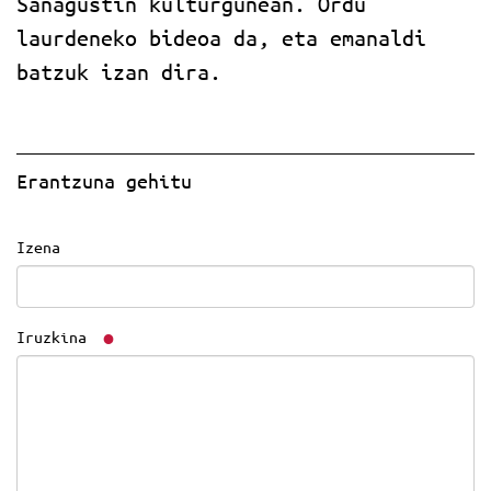
Sanagustin kulturgunean. Ordu
laurdeneko bideoa da, eta emanaldi
batzuk izan dira.
Erantzuna gehitu
Izena
Iruzkina