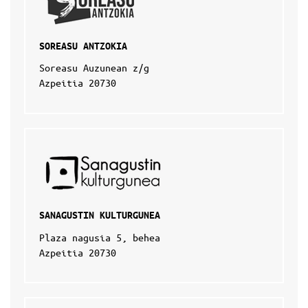
SOREASU ANTZOKIA
Soreasu Auzunean z/g
Azpeitia 20730
SANAGUSTIN KULTURGUNEA
Plaza nagusia 5, behea
Azpeitia 20730