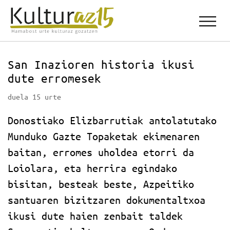
San Inazioren historia ikusi
dute erromesek
duela 15 urte
Donostiako Elizbarrutiak antolatutako
Munduko Gazte Topaketak ekimenaren
baitan, erromes uholdea etorri da
Loiolara, eta herrira egindako
bisitan, besteak beste, Azpeitiko
santuaren bizitzaren dokumentaltxoa
ikusi dute haien zenbait taldek