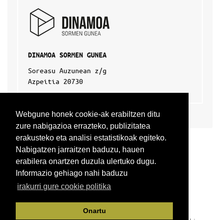
DINAMOA SORMEN GUNEA
Soreasu Auzunean z/g
Azpeitia 20730
Webgune honek cookie-ak erabiltzen ditu
zure nabigazioa errazteko, publizitatea
erakusteko eta analisi estatistikoak egiteko.
Nabigatzen jarraitzen baduzu, hauen
erabilera onartzen duzula ulertuko dugu.
Informazio gehiago nahi baduzu
irakurri gure cookie politika
Onartu