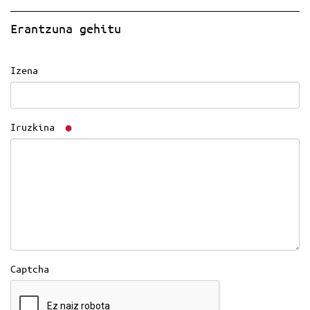
Erantzuna gehitu
Izena
Iruzkina
Captcha