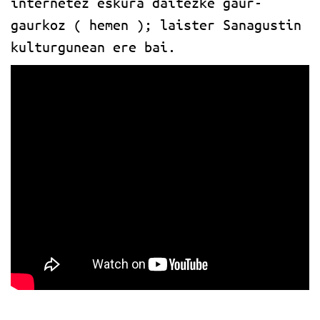
internetez eskura daitezke gaur-
gaurkoz ( hemen ); laister Sanagustin
kulturgunean ere bai.