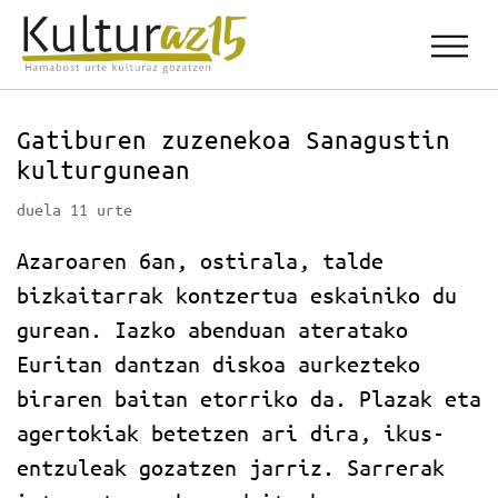
Gatiburen zuzenekoa Sanagustin
kulturgunean
duela 11 urte
Azaroaren 6an, ostirala, talde
bizkaitarrak kontzertua eskainiko du
gurean. Iazko abenduan ateratako
Euritan dantzan diskoa aurkezteko
biraren baitan etorriko da. Plazak eta
agertokiak betetzen ari dira, ikus-
entzuleak gozatzen jarriz. Sarrerak