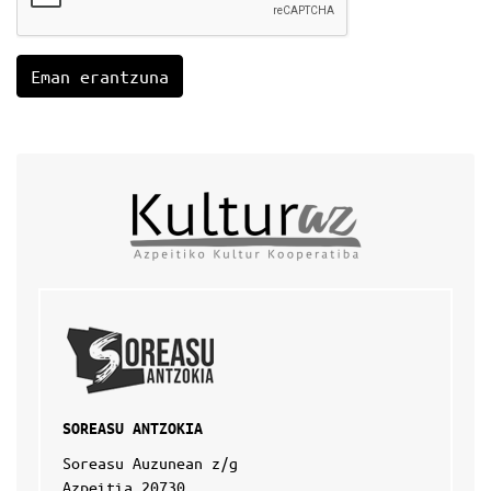
SOREASU ANTZOKIA
Soreasu Auzunean z/g
Azpeitia 20730