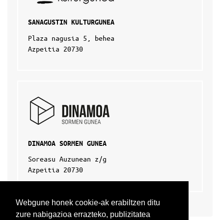
SANAGUSTIN KULTURGUNEA
Plaza nagusia 5, behea
Azpeitia 20730
DINAMOA SORMEN GUNEA
Soreasu Auzunean z/g
Azpeitia 20730
Webgune honek cookie-ak erabiltzen ditu
zure nabigazioa errazteko, publizitatea