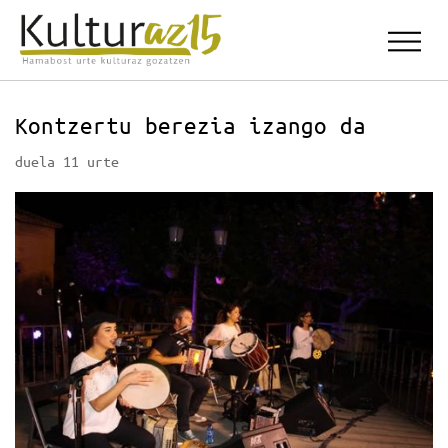
Kontzertu berezia izango da
duela 11 urte