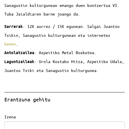
Sanagustin kulturgunean emango duen kontzertua VI.
Tuba Jaialdiaren barne joango da.
: 12€ aurrez / 15€ egunean. Salgai Juantxo
Sarrerak
Txikin, Sanagustin kulturgunean eta internetez
hemen
.
: Azpeitiko Metal Boskotea.
Antolatzailea
: Urola Kostako Hitza, Azpeitiko Udala,
Laguntzaileak
Juantxo Txiki eta Sanagustin kulturgunea.
Erantzuna gehitu
Izena