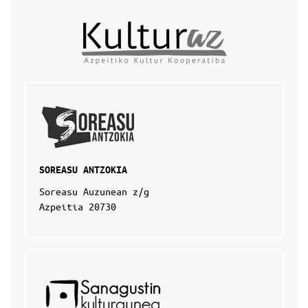
SOREASU ANTZOKIA
Soreasu Auzunean z/g
Azpeitia 20730