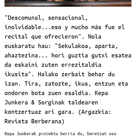
"Descomunal, sensacional,
inolvidable...eso y mucho más fue el
recital que ofrecieron". Nola
euskaratu hau: "Sekulakoa, aparta,
ahaztezina... hori guztia gutxi esatea
da eskaini zuten errezitaldia
ikusita". Halako zerbait behar du
izan. Tira, zatozte, ikus, entzun eta
ondoren bota zuen esaldia. Kepa
Junkera & Sorginak taldearen
kontzertuaz ari gara. (Argazkia:
Revista Berberana)
Kepa Junkerak proiektu berria du, beretzat oso