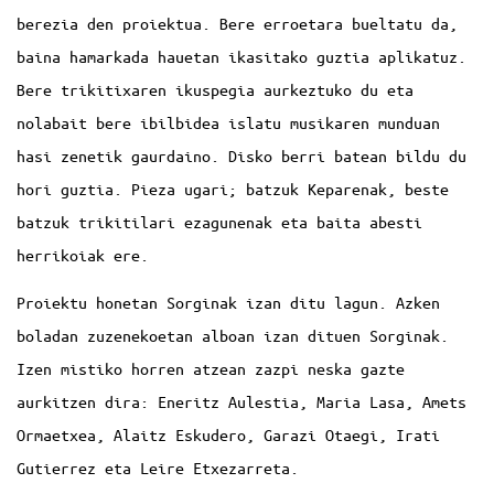
berezia den proiektua. Bere erroetara bueltatu da,
baina hamarkada hauetan ikasitako guztia aplikatuz.
Bere trikitixaren ikuspegia aurkeztuko du eta
nolabait bere ibilbidea islatu musikaren munduan
hasi zenetik gaurdaino. Disko berri batean bildu du
hori guztia. Pieza ugari; batzuk Keparenak, beste
batzuk trikitilari ezagunenak eta baita abesti
herrikoiak ere.
Proiektu honetan Sorginak izan ditu lagun. Azken
boladan zuzenekoetan alboan izan dituen Sorginak.
Izen mistiko horren atzean zazpi neska gazte
aurkitzen dira: Eneritz Aulestia, Maria Lasa, Amets
Ormaetxea, Alaitz Eskudero, Garazi Otaegi, Irati
Gutierrez eta Leire Etxezarreta.