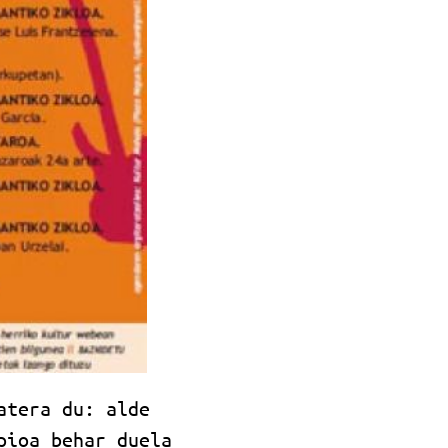
atera du: alde
pioa behar duela