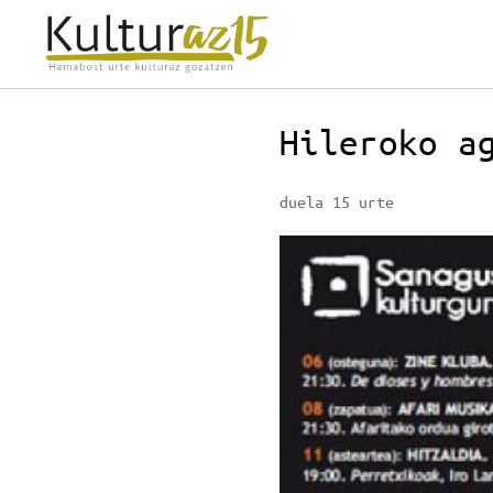
Hileroko a
duela 15 urte