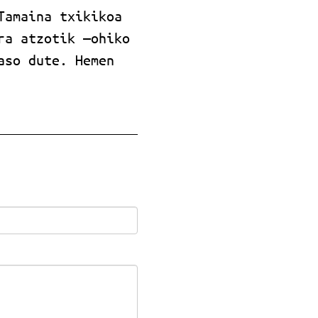
Tamaina txikikoa
ra atzotik —ohiko
aso dute. Hemen