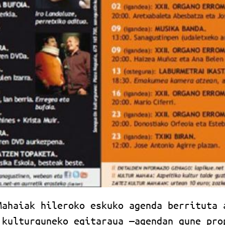
Mahaiak hileroko eskuko agenda berrituta 
 kulturguneko egitaraua —agendan gune pro