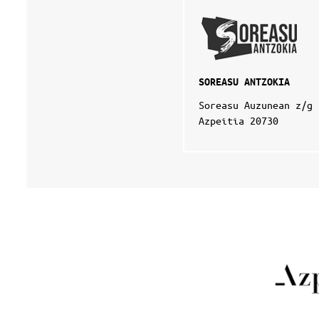
SOREASU ANTZOKIA
Soreasu Auzunean z/g
Azpeitia 20730