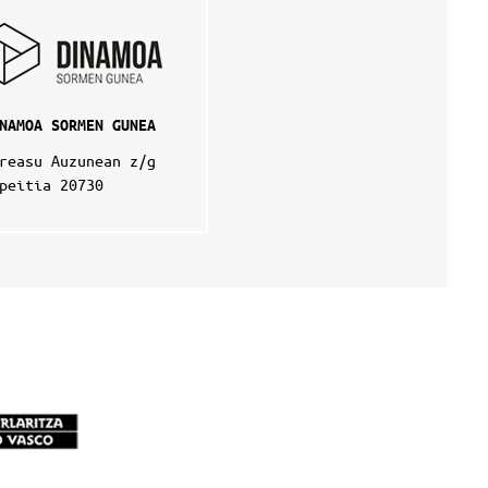
NAMOA SORMEN GUNEA
reasu Auzunean z/g
peitia 20730