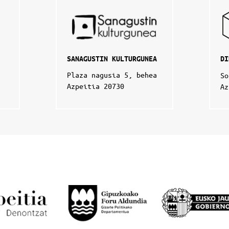
SANAGUSTIN KULTURGUNEA
DI
Plaza nagusia 5, behea
So
Azpeitia 20730
Az