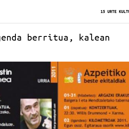
15 URTE KULT
genda berritua, kalean