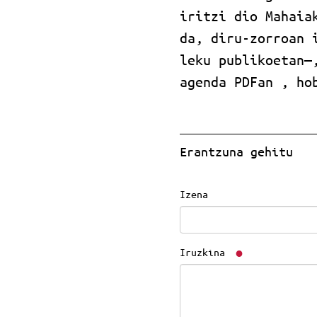
iritzi dio Mahaia
da, diru-zorroan 
leku publikoetan—
agenda PDFan , ho
Erantzuna gehitu
Izena
Iruzkina