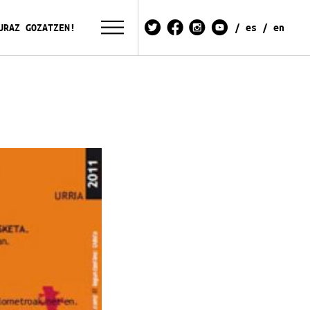
URAZ GOZATZEN!
es
en