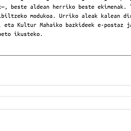
k—, beste aldean herriko beste ekimenak. 
ibiltzeko modukoa. Urriko aleak kalean di
, eta Kultur Mahaiko bazkideek e-postaz j
beto ikusteko.