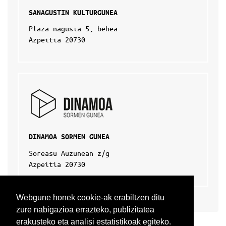
SANAGUSTIN KULTURGUNEA
Plaza nagusia 5, behea
Azpeitia 20730
DINAMOA SORMEN GUNEA
Soreasu Auzunean z/g
Azpeitia 20730
Webgune honek cookie-ak erabiltzen ditu
zure nabigazioa errazteko, publizitatea
erakusteko eta analisi estatistikoak egiteko.