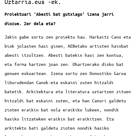
Uztarria.eus -ek.
Proiektuari 'Abesti bat gutxiago' izena jarri
diozue. Zer dela eta?
Jakin gabe sortu zen proiektu hau. Harkaitz Cano eta
biok jolasten hasi ginen, AEBetako artisten hainbat
abesti itzultzen. Abesti batekin hasi zen kontua,
eta forma hartzen joan zen. Ohartzerako disko bat
genuen eskuartean. Izena sortu zen Donostiko Garoa
liburudendan Canok-eta eskaini zuten hitzaldi
batetik. Arkitektura eta literatura uztartzen zituen
hitzaldi bat eskaini zuten, eta han Canori galdetu
zioten eraikin bat nola eraikiko lukeen, nondik
hasiko litzateken eraikin bat eraikitzen. Eta
arkitekto bati galdetu zioten nondik hasiko