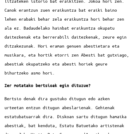
litzateken istorio bat eraikitzen. Jokoa hori zen.
Canok erantzun zuen eraikuntza bat eraiki baino
lehen erabaki behar zela eraikuntza hori behar zen
ala ez. Badaudelako hainbat eraikuntza okupatu
daitezkenak eta berrerabili daitezkenak, zeure egin
ditzakezunak. Hori eraman genuen abestietara eta
musikara, eta hortik etorri zen Abesti bat gutxiago,
abestiak okupatzeko eta abesti horiek geure
bihurtzeko asmo hori.
Zer motatako bertsioak egin dituzue?
Bertsio denak dira gustuko ditugun edo azken
urteetan entzun ditugun abeslarienak. Gehienak
estatubatuarrak dira. Diskoan sartu ditugun hamaika
abestiak, bat kenduta, Estatu Batuetako artistenak