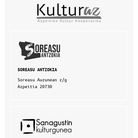
SOREASU ANTZOKIA
Soreasu Auzunean z/g
Azpeitia 20730