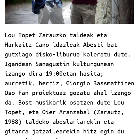
Lou Topet Zarauzko taldeak eta
Harkaitz Cano idazleak Abesti bat
gutxiago disko-liburua kaleratu dute.
Igandean Sanagustin kulturgunean
izango dira 19:00etan hasita;
aurretik, berriz, Giorgio Bassmattiren
Oso Fan proiektuaz gozatu ahal izango
da. Bost musikarik osatzen dute Lou
Topet, eta Oier Aranzabal (Zarautz,
1988) taldeko abeslariarekin eta
gitarra jotzailearekin hitz egin du