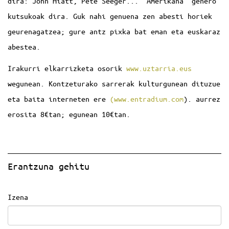
dira: John Hiatt, Pete Seeger... 'Amerikana' genero
kutsukoak dira. Guk nahi genuena zen abesti horiek
geurenagatzea; gure antz pixka bat eman eta euskaraz
abestea.
Irakurri elkarrizketa osorik
www.uztarria.eus
wegunean. Kontzeturako sarrerak kulturgunean dituzue
eta baita interneten ere
(www.entradium.com
). aurrez
erosita 8€tan; egunean 10€tan.
Erantzuna gehitu
Izena