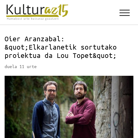
Oier Aranzabal:
&quot;Elkarlanetik sortutako
proiektua da Lou Topet&quot;
duela 11 urte