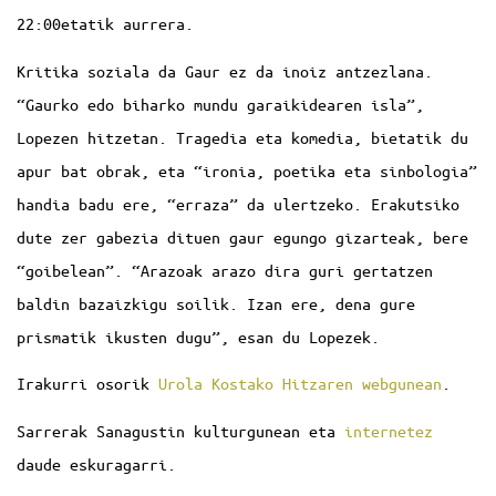
22:00etatik aurrera.
Kritika soziala da Gaur ez da inoiz antzezlana.
“Gaurko edo biharko mundu garaikidearen isla”,
Lopezen hitzetan. Tragedia eta komedia, bietatik du
apur bat obrak, eta “ironia, poetika eta sinbologia”
handia badu ere, “erraza” da ulertzeko. Erakutsiko
dute zer gabezia dituen gaur egungo gizarteak, bere
“goibelean”. “Arazoak arazo dira guri gertatzen
baldin bazaizkigu soilik. Izan ere, dena gure
prismatik ikusten dugu”, esan du Lopezek.
Irakurri osorik
Urola Kostako Hitzaren webgunean
.
Sarrerak Sanagustin kulturgunean eta
internetez
daude eskuragarri.