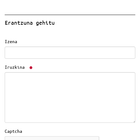
Erantzuna gehitu
Izena
Iruzkina
Captcha