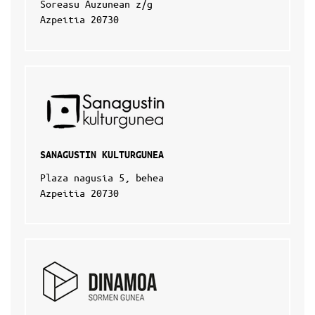
Soreasu Auzunean z/g
Azpeitia 20730
SANAGUSTIN KULTURGUNEA
Plaza nagusia 5, behea
Azpeitia 20730