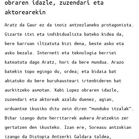
obraren idazle, zuzendari eta
aktorearekin
Aratz da Gaur ez da inoiz antzezlaneko protagonista.
Gizarte itxi eta indibidualista bateko kidea da,
bere barruan iltzatuta bizi dena, beste asko eta
asko bezala. Interneti eta teknologia berriei
kateatuta dago Aratz, hori da bere mundua. Arazo
batekin topo egingo du, ordea; eta bidaia bat
abiatuko du bere buruhausteari irtenbideren bat
aurkitzeko asmotan. Xabi Lopez obraren idazle,
zuzendari eta aktoreak azaldu duenez, agian,
orduantxe ikusiko ditu zein diren “munduko itzalak”.
Bihar izango dute herritarrek aukera Aratzekin zer
gertatzen den ikusteko. Izan ere, Soreasu antzokian
izango da Distopia Antzerki Galdara taldea,