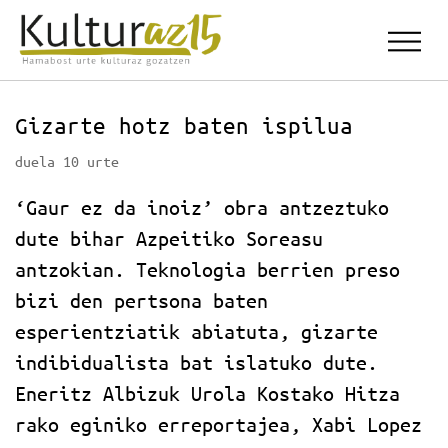
Gizarte hotz baten ispilua
duela 10 urte
‘Gaur ez da inoiz’ obra antzeztuko
dute bihar Azpeitiko Soreasu
antzokian. Teknologia berrien preso
bizi den pertsona baten
esperientziatik abiatuta, gizarte
indibidualista bat islatuko dute.
Eneritz Albizuk Urola Kostako Hitza
rako eginiko erreportajea, Xabi Lopez