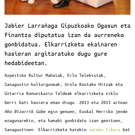
Jabier Larrañaga Gipuzkoako Ogasun eta
Finantza diputatua izan da aurreneko
gonbidatua. Elkarrizketa ekainaren
hasieran argitaratuko dugu gure
hedabideetan.
Azpeitiko Kultur Mahaiak, Erlo Telebistak,
Sanagustin kulturguneak, Urola Kostako Hitzak eta
Uztarria Komunikazio Taldeak elkarrizketa ziklo
berri bati hasiera eman diogu. 2013 eta 2015 artean
Aho Bizarrik Gabe
egin genuen, Euskal Herriko jende
ezagunarekin, eta hamabi gonbidatu izan genituen,
Sanagustinen. Elkarrizketa haiekin
sareko liburu
bat