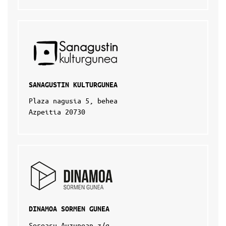
SANAGUSTIN KULTURGUNEA
Plaza nagusia 5, behea
Azpeitia 20730
DINAMOA SORMEN GUNEA
Soreasu Auzunean z/g