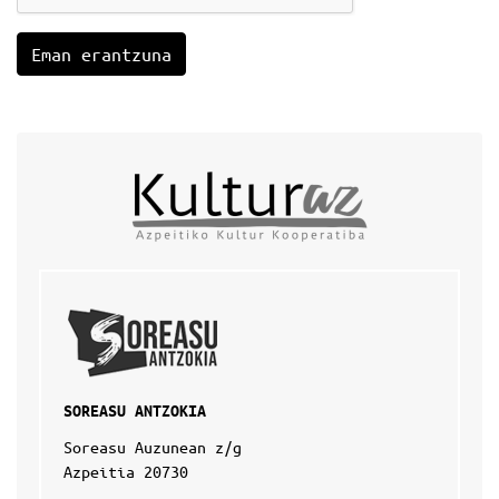
SOREASU ANTZOKIA
Soreasu Auzunean z/g
Azpeitia 20730