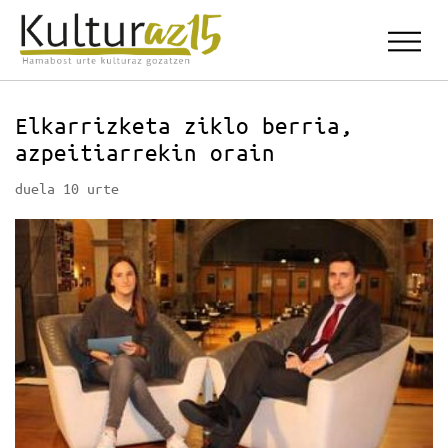
Elkarrizketa ziklo berria,
azpeitiarrekin orain
duela 10 urte