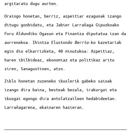
argitaratu dugu aurten.
Oraingo honetan, berriz, azpeitiar ezagunak izango
ditugu gonbidatu, eta Jabier Larrañaga Gipuzkoako
Foru Aldundiko Ogasun eta Finantza diputatua izan da
aurrenekoa. Ihintza Elustondo
Berria
-ko kazetariak
egin dio elkarrizketa, 40 minutukoa: Azpeitiaz,
haren ibilbideaz, ekonomiaz eta politikaz aritu
ziren, Sanagustinen, atzo.
Ziklo honetan zuzeneko ikuslerik gabeko saioak
izango dira baina, besteak bezala, irakurgai eta
ikusgai egongo dira antolatzaileen hedabideetan.
Larrañagarena, ekainaren hasieran.