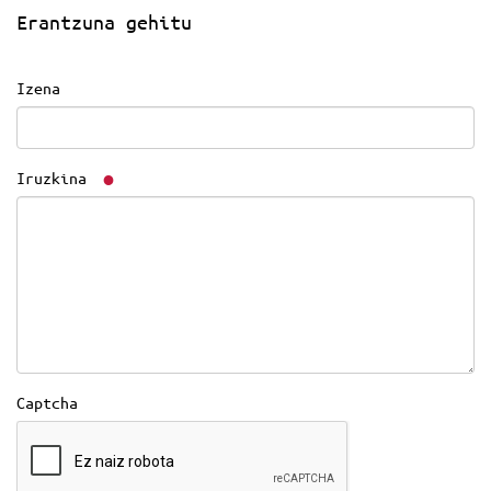
Erantzuna gehitu
Izena
Iruzkina
Captcha