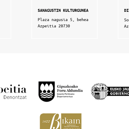
SANAGUSTIN KULTURGUNEA
DI
Plaza nagusia 5, behea
So
Azpeitia 20730
Az