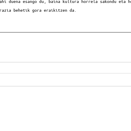
ahi duena esango du, baina kultura horrela sakondu eta h
krazia behetik gora eraikitzen da.