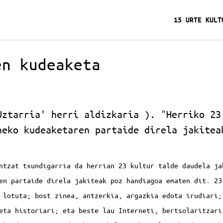
15 URTE KULT
en kudeaketa
Uztarria' herri aldizkaria ). "Herriko 23
neko kudeaketaren partaide direla jakitea
ntzat txundigarria da herrian 23 kultur talde daudela ja
en partaide direla jakiteak poz handiagoa ematen dit. 23
 lotuta; bost zinea, antzerkia, argazkia edota irudiari;
eta historiari; eta beste lau Interneti, bertsolaritzari