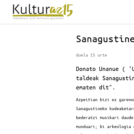
Sanagustin
duela 15 urte
Donato Unanue ( '
taldeak Sanagusti
ematen dit".
Azpeitian bizi ez gareno
Sanagustineko kudeaketar
bederatzi musikari daude
munduari; bi arkeologia 