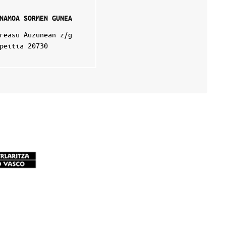
NAMOA SORMEN GUNEA
reasu Auzunean z/g
peitia 20730