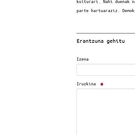
kulturari. Nahi duenak n
parte hartuaraziz. Demo
Erantzuna gehitu
Izena
Iruzkina