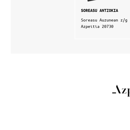
SOREASU ANTZOKIA
Soreasu Auzunean z/g
Azpeitia 20730