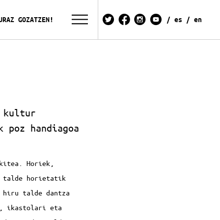
URAZ GOZATZEN!
es
en
 kultur
k poz handiagoa
kitea. Horiek,
 talde horietatik
 hiru talde dantza
, ikastolari eta