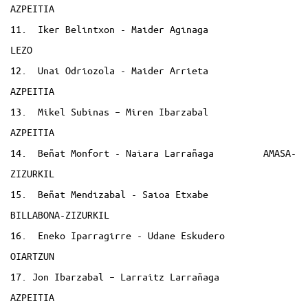
AZPEITIA
11. Iker Belintxon - Maider Aginaga
LEZO
12. Unai Odriozola - Maider Arrieta
AZPEITIA
13. Mikel Subinas – Miren Ibarzabal
AZPEITIA
14. Beñat Monfort - Naiara Larrañaga AMASA-
ZIZURKIL
15. Beñat Mendizabal - Saioa Etxabe
BILLABONA-ZIZURKIL
16. Eneko Iparragirre - Udane Eskudero
OIARTZUN
17. Jon Ibarzabal – Larraitz Larrañaga
AZPEITIA