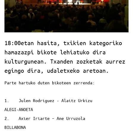
18:00etan hasita, txikien kategoriko
hamazazpi bikote lehiatuko dira
kulturgunean. Txanden zozketak aurrez
egingo dira, udaletxeko aretoan.
Parte hartuko duten bikoteen zerrenda:
1. Julen Rodriguez - Alaitz Urkizu
ALEGI-ANOETA
2. Axier Iriarte – Ane Urruzola
BILLABONA