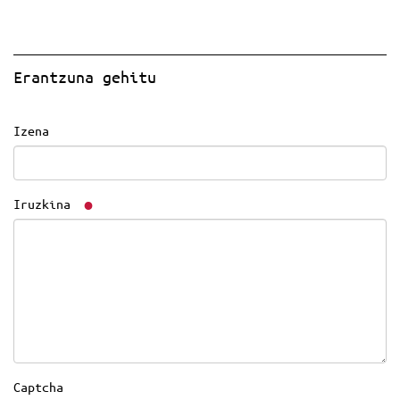
Erantzuna gehitu
Izena
Iruzkina
Captcha