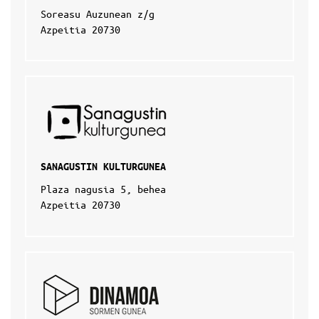
Soreasu Auzunean z/g
Azpeitia 20730
SANAGUSTIN KULTURGUNEA
Plaza nagusia 5, behea
Azpeitia 20730