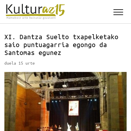
XI. Dantza Suelto txapelketako
saio puntuagarria egongo da
Santomas egunez
duela 15 urte