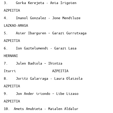
3. Gorka Kerejeta - Ania Irigoien
AZPEITIA
4. Imanol Gonzalez - Jone Mendiluze
LAZKAO-AMASA
5. Asier Ibarguren – Garazi Gurrutxaga
AZPEITIA
6. Ion Gaztelumendi - Garazi Lasa
HERNANI
7. Julen Badiola – Ihintza
Iturri AZPEITIA
8. Joritz Galarraga - Laura Olaizola
AZPEITIA
9. Jon Ander iriondo – Libe Lizaso
AZPEITIA
10. Amets Amubieta - Maialen Aldalur