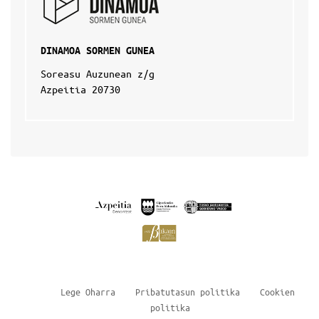
DINAMOA SORMEN GUNEA
Soreasu Auzunean z/g
Azpeitia 20730
Lege Oharra
Pribatutasun politika
Cookien
politika