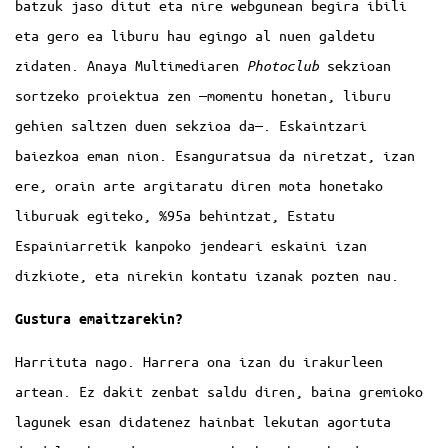
batzuk jaso ditut eta nire webgunean begira ibili
eta gero ea liburu hau egingo al nuen galdetu
zidaten. Anaya Multimediaren
Photoclub
sekzioan
sortzeko proiektua zen —momentu honetan, liburu
gehien saltzen duen sekzioa da—. Eskaintzari
baiezkoa eman nion. Esanguratsua da niretzat, izan
ere, orain arte argitaratu diren mota honetako
liburuak egiteko, %95a behintzat, Estatu
Espainiarretik kanpoko jendeari eskaini izan
dizkiote, eta nirekin kontatu izanak pozten nau.
Gustura emaitzarekin?
Harrituta nago. Harrera ona izan du irakurleen
artean. Ez dakit zenbat saldu diren, baina gremioko
lagunek esan didatenez hainbat lekutan agortuta