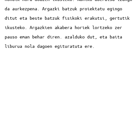
da aurkezpena. Argazki batzuk proiektatu egingo
ditut eta beste batzuk fisikoki erakutsi, gertutik
ikusteko. Argazkien akabera horiek lortzeko zer
pauso eman behar diren. azalduko dut, eta baita
liburua nola dagoen egituratuta ere.