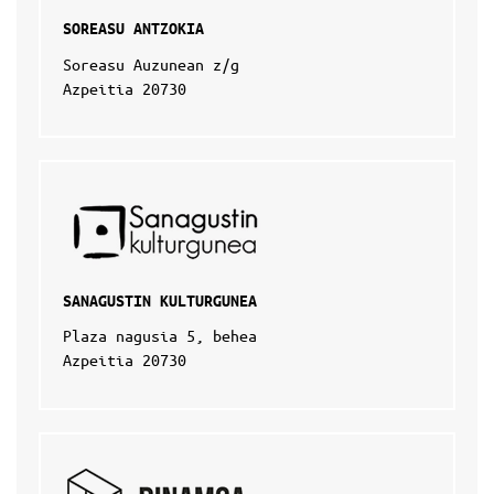
SOREASU ANTZOKIA
Soreasu Auzunean z/g
Azpeitia 20730
SANAGUSTIN KULTURGUNEA
Plaza nagusia 5, behea
Azpeitia 20730