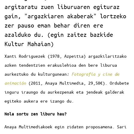
argitaratu zuen liburuaren egituraz
gain, "argazkiaren akaberak" lortzeko
zer pauso eman behar diren ere
azalduko du. (egin zaitez bazkide
Kultur Mahaian)
Xanti Rodriguezek (1978, Azpeitia) argazkilaritzako
azken tendentzien erakuslehioa den bere liburua
aurkeztuko du kulturgunean
:
Fotografía y cine de
animación
(2011, Anaya Multimedia, 29,50€). Ordubete
inguru iraungo du aurkezpenak eta jendeak galderak
egiteko aukera ere izango du.
Nola sortu zen liburu hau?
Anaya Multimediakoek egin zidaten proposamena. Sari