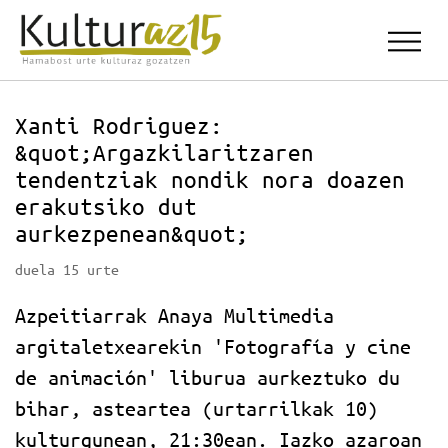
Xanti Rodriguez:
&quot;Argazkilaritzaren
tendentziak nondik nora doazen
erakutsiko dut
aurkezpenean&quot;
duela 15 urte
Azpeitiarrak Anaya Multimedia
argitaletxearekin 'Fotografía y cine
de animación' liburua aurkeztuko du
bihar, asteartea (urtarrilkak 10)
kulturgunean, 21:30ean. Iazko azaroan