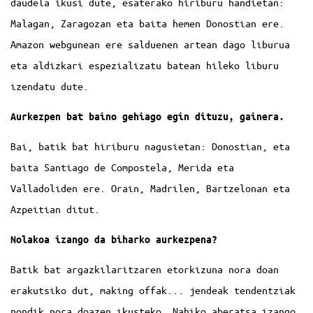
daudela ikusi dute, esaterako hiriburu handietan:
Malagan, Zaragozan eta baita hemen Donostian ere.
Amazon webgunean ere salduenen artean dago liburua
eta aldizkari espezializatu batean hileko liburu
izendatu dute.
Aurkezpen bat baino gehiago egin dituzu, gainera.
Bai, batik bat hiriburu nagusietan: Donostian, eta
baita Santiago de Compostela, Merida eta
Valladoliden ere. Orain, Madrilen, Bartzelonan eta
Azpeitian ditut.
Nolakoa izango da biharko aurkezpena?
Batik bat argazkilaritzaren etorkizuna nora doan
erakutsiko dut, making offak... jendeak tendentziak
nondik nora doazen ikusteko. Nahiko aberatsa izango