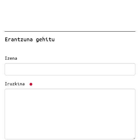
Erantzuna gehitu
Izena
Iruzkina