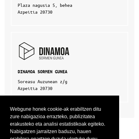
Plaza nagusia 5, behea
Azpeitia 20730
DINAMOA SORMEN GUNEA
Soreasu Auzunean z/g
Azpeitia 20730
Webgune honek cookie-ak erabiltzen ditu
zure nabigazioa errazteko, publizitatea
erakusteko eta analisi estatistikoak egiteko.
Nabigatzen jarraitzen baduzu, hauen
erabilera onartzen duzula ulertuko dugu.