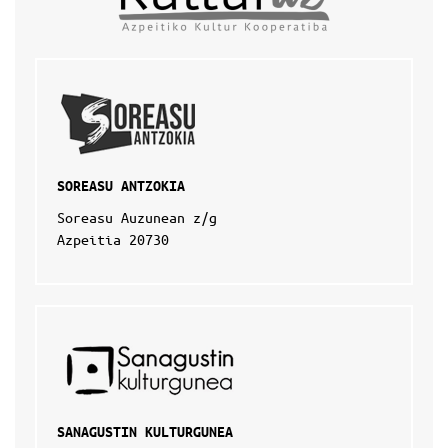
SOREASU ANTZOKIA
Soreasu Auzunean z/g
Azpeitia 20730
SANAGUSTIN KULTURGUNEA