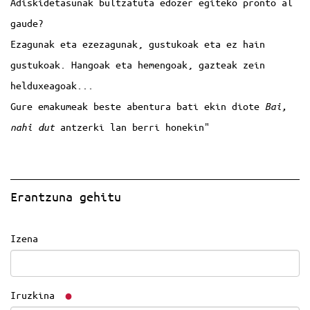
Adiskidetasunak bultzatuta edozer egiteko pronto al
gaude?
Ezagunak eta ezezagunak, gustukoak eta ez hain
gustukoak. Hangoak eta hemengoak, gazteak zein
helduxeagoak...
Gure emakumeak beste abentura bati ekin diote
Bai,
nahi dut
antzerki lan berri honekin"
Erantzuna gehitu
Izena
Iruzkina