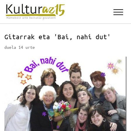
Gitarrak eta 'Bai, nahi dut'
duela 14 urte