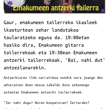
Gaur, emakumeen tailerreko ikasleek
ikasturtean zehar landutakoa
taularatzeko eguna da. 19:00etan
hasiko dira, Emakumeen gitarra
tailerrekoak eta 19:30ean Emakumeen
antzerki tailerrekoak, 'Bai, nahi dut'
antzezlanarekin.
Antzerkiaren ildo narratiboa nondik nora joango den
adierazten duen mezua zabaldu dute azkenengo
asteetan Emakumeen antzerki tailerrekoek:
"Zer nahi dugu? Noren konpainian? Zertarako?