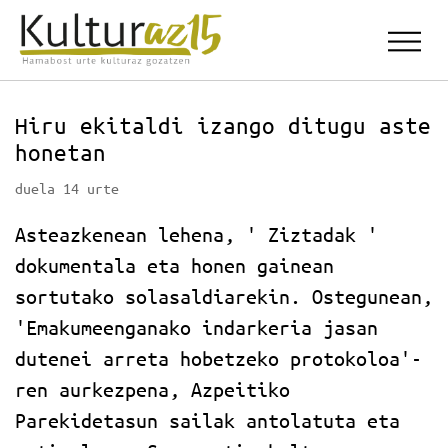
Hiru ekitaldi izango ditugu aste
honetan
duela 14 urte
Asteazkenean lehena, ' Ziztadak '
dokumentala eta honen gainean
sortutako solasaldiarekin. Ostegunean,
'Emakumeenganako indarkeria jasan
dutenei arreta hobetzeko protokoloa'-
ren aurkezpena, Azpeitiko
Parekidetasun sailak antolatuta eta