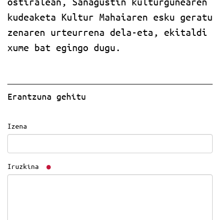
ostiralean, Sanagustin kulturgunearen
kudeaketa Kultur Mahaiaren esku geratu
zenaren urteurrena dela-eta, ekitaldi
xume bat egingo dugu.
Erantzuna gehitu
Izena
Iruzkina