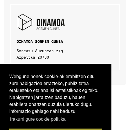
DINAMOA SORMEN GUNEA
Soreasu Auzunean z/g
Azpeitia 20730
Webgune honek cookie-ak erabiltzen ditu
zure nabigazioa errazteko, publizitatea
erakusteko eta analisi estatistikoak egiteko.
Nabigatzen jarraitzen baduzu, hauen
erabilera onartzen duzula ulertuko dugu.
Informazio gehiago nahi baduzu
irakurri gure cookie politika