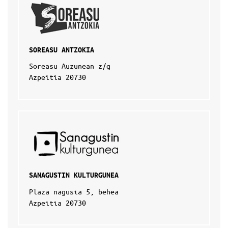
SOREASU ANTZOKIA
Soreasu Auzunean z/g
Azpeitia 20730
SANAGUSTIN KULTURGUNEA
Plaza nagusia 5, behea
Azpeitia 20730