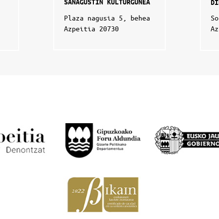
SANAGUSTIN KULTURGUNEA
DI
Plaza nagusia 5, behea
So
Azpeitia 20730
Az