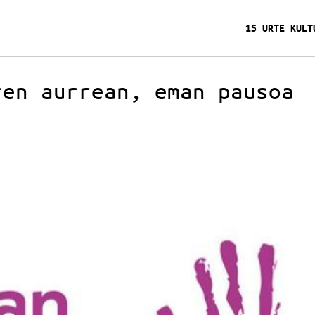
15 URTE KULT
ren aurrean, eman pausoa