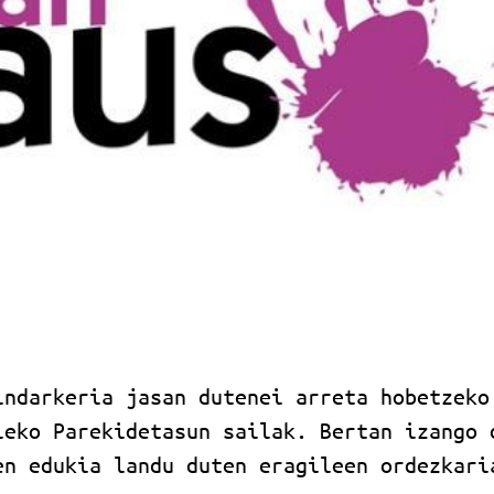
indarkeria jasan dutenei arreta hobetzeko
leko Parekidetasun sailak. Bertan izango 
en edukia landu duten eragileen ordezkari