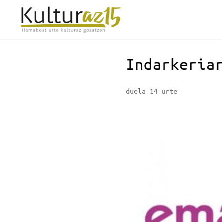
Indarkeria
duela 14 urte