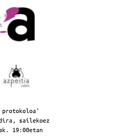
 protokoloa'
dira, sailekoez
ak. 19:00etan