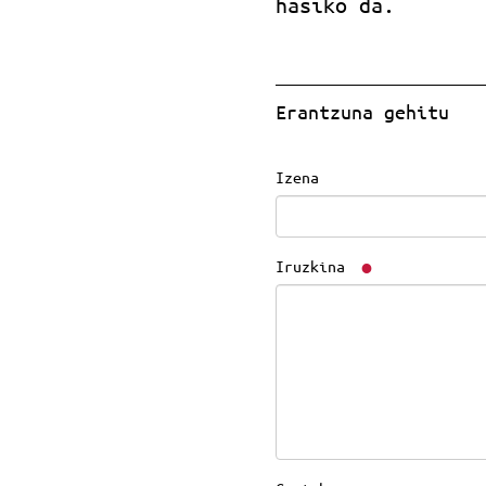
hasiko da.
Erantzuna gehitu
Izena
Iruzkina