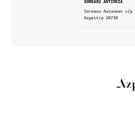
SOREASU ANTZOKIA
Soreasu Auzunean z/g
Azpeitia 20730