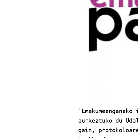
'Emakumeenganako 
aurkeztuko du Uda
gain, protokoloar