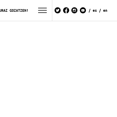
URAZ GOZATZEN!
es
en