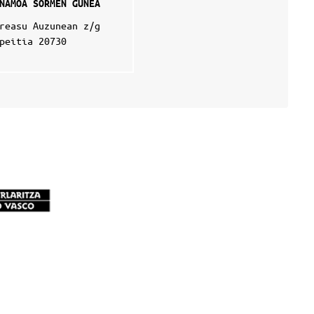
NAMOA SORMEN GUNEA
reasu Auzunean z/g
peitia 20730