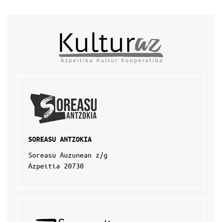
SOREASU ANTZOKIA
Soreasu Auzunean z/g
Azpeitia 20730