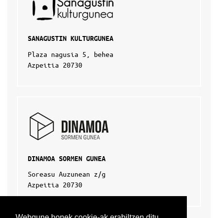
SANAGUSTIN KULTURGUNEA
Plaza nagusia 5, behea
Azpeitia 20730
DINAMOA SORMEN GUNEA
Soreasu Auzunean z/g
Azpeitia 20730
Webgune honek cookie-ak erabiltzen ditu