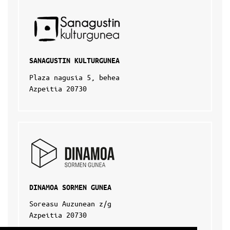
SANAGUSTIN KULTURGUNEA
Plaza nagusia 5, behea
Azpeitia 20730
DINAMOA SORMEN GUNEA
Soreasu Auzunean z/g
Azpeitia 20730