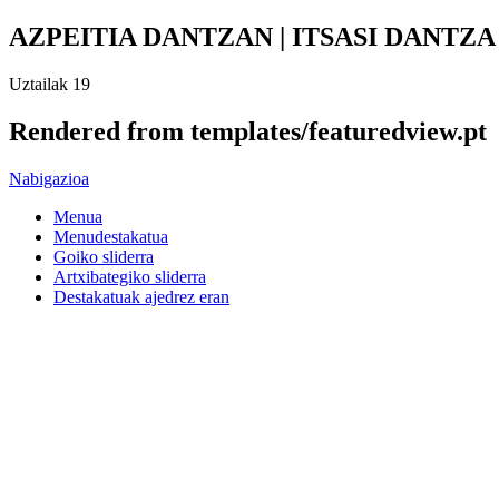
AZPEITIA DANTZAN | ITSASI DANTZ
Uztailak 19
Rendered from templates/featuredview.pt
Nabigazioa
Menua
Menudestakatua
Goiko sliderra
Artxibategiko sliderra
Destakatuak ajedrez eran