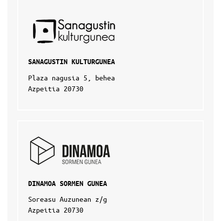
SANAGUSTIN KULTURGUNEA
Plaza nagusia 5, behea
Azpeitia 20730
DINAMOA SORMEN GUNEA
Soreasu Auzunean z/g
Azpeitia 20730