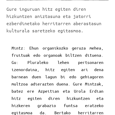
Gure inguruan hitz egiten diren
hizkuntzen aniztasuna eta jatorri
ezberdinetako herritarren aberastasun
kulturala saretzeko egitasmoa.
Mintz: Ehun organikozko geruza mehea,
fruituak edo organoak biltzen dituena.
Gu: Pluraleko lehen pertsonaren
izenordaina, hitz egiten ari dena
barnean duen lagun bi edo gehiagoren
multzoa adierazten duena. Gure Mintzak,
batez ere Azpeitian eta Urola Erdian
hitz egiten diren hizkuntzen eta
hizkeren grabazio funtsa eratzeko
egitasmoa da. Bertako herritarren