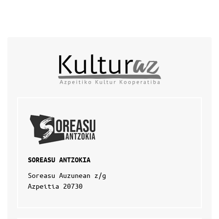
SOREASU ANTZOKIA
Soreasu Auzunean z/g
Azpeitia 20730