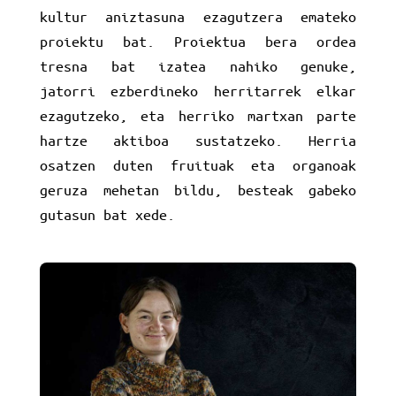
kultur aniztasuna ezagutzera emateko
proiektu bat. Proiektua bera ordea
tresna bat izatea nahiko genuke,
jatorri ezberdineko herritarrek elkar
ezagutzeko, eta herriko martxan parte
hartze aktiboa sustatzeko. Herria
osatzen duten fruituak eta organoak
geruza mehetan bildu, besteak gabeko
gutasun bat xede.