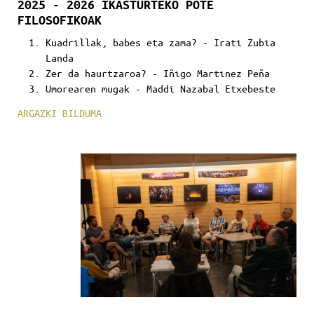
2025 - 2026 IKASTURTEKO POTE
FILOSOFIKOAK
Kuadrillak, babes eta zama? - Irati Zubia
Landa
Zer da haurtzaroa? - Iñigo Martinez Peña
Umorearen mugak - Maddi Nazabal Etxebeste
ARGAZKI BILDUMA