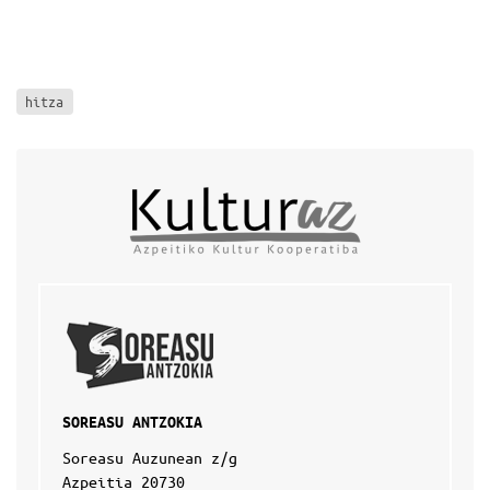
hitza
SOREASU ANTZOKIA
Soreasu Auzunean z/g
Azpeitia 20730