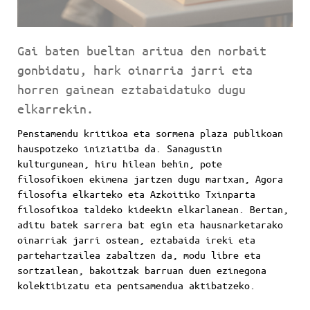
Gai baten bueltan aritua den norbait
gonbidatu, hark oinarria jarri eta
horren gainean eztabaidatuko dugu
elkarrekin.
Penstamendu kritikoa eta sormena plaza publikoan
hauspotzeko iniziatiba da. Sanagustin
kulturgunean, hiru hilean behin, pote
filosofikoen ekimena jartzen dugu martxan, Agora
filosofia elkarteko eta Azkoitiko Txinparta
filosofikoa taldeko kideekin elkarlanean. Bertan,
aditu batek sarrera bat egin eta hausnarketarako
oinarriak jarri ostean, eztabaida ireki eta
partehartzailea zabaltzen da, modu libre eta
sortzailean, bakoitzak barruan duen ezinegona
kolektibizatu eta pentsamendua aktibatzeko.